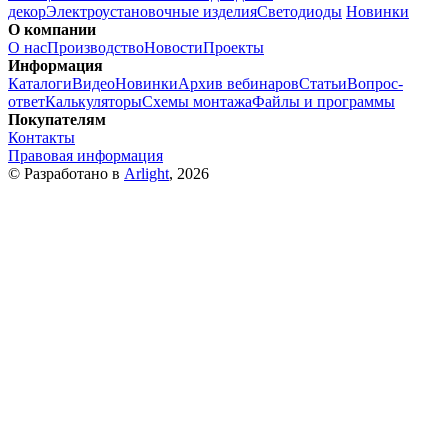
декор
Электроустановочные изделия
Светодиоды
Новинки
О компании
О нас
Производство
Новости
Проекты
Информация
Каталоги
Видео
Новинки
Архив вебинаров
Статьи
Вопрос-
ответ
Калькуляторы
Схемы монтажа
Файлы и программы
Покупателям
Контакты
Правовая информация
© Разработано в
Arlight
, 2026