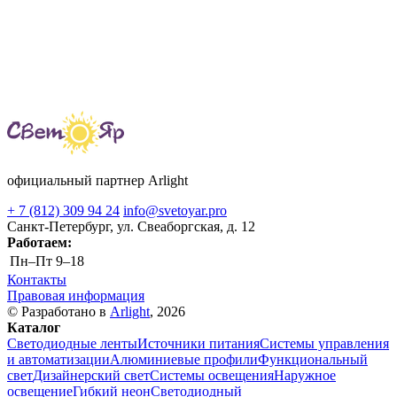
официальный партнер Arlight
+ 7 (812) 309 94 24
info@svetoyar.pro
Санкт-Петербург, ул. Свеаборгская, д. 12
Работаем:
Пн–Пт
9–18
Контакты
Правовая информация
© Разработано в
Arlight
, 2026
Каталог
Светодиодные ленты
Источники питания
Системы управления
и автоматизации
Алюминиевые профили
Функциональный
свет
Дизайнерский свет
Системы освещения
Наружное
освещение
Гибкий неон
Светодиодный