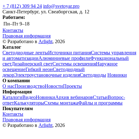
+ 7 (812) 309 94 24
info@svetoyar.pro
Санкт-Петербург, ул. Свеаборгская, д. 12
Работаем:
Пн–Пт
9–18
Контакты
Правовая информация
© Разработано в
Arlight
, 2026
Каталог
Светодиодные ленты
Источники питания
Системы управления
и автоматизации
Алюминиевые профили
Функциональный
свет
Дизайнерский свет
Системы освещения
Наружное
освещение
Гибкий неон
Светодиодный
декор
Электроустановочные изделия
Светодиоды
Новинки
О компании
О нас
Производство
Новости
Проекты
Информация
Каталоги
Видео
Новинки
Архив вебинаров
Статьи
Вопрос-
ответ
Калькуляторы
Схемы монтажа
Файлы и программы
Покупателям
Контакты
Правовая информация
© Разработано в
Arlight
, 2026