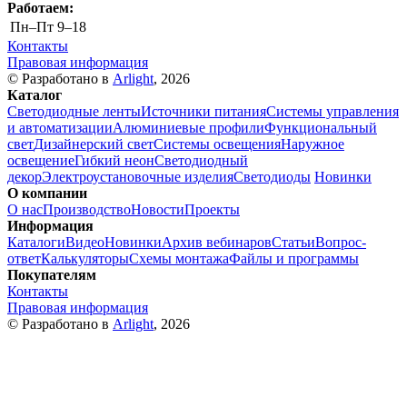
Работаем:
Пн–Пт
9–18
Контакты
Правовая информация
© Разработано в
Arlight
, 2026
Каталог
Светодиодные ленты
Источники питания
Системы управления
и автоматизации
Алюминиевые профили
Функциональный
свет
Дизайнерский свет
Системы освещения
Наружное
освещение
Гибкий неон
Светодиодный
декор
Электроустановочные изделия
Светодиоды
Новинки
О компании
О нас
Производство
Новости
Проекты
Информация
Каталоги
Видео
Новинки
Архив вебинаров
Статьи
Вопрос-
ответ
Калькуляторы
Схемы монтажа
Файлы и программы
Покупателям
Контакты
Правовая информация
© Разработано в
Arlight
, 2026