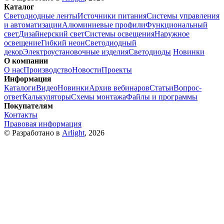
Каталог
Светодиодные ленты
Источники питания
Системы управления
и автоматизации
Алюминиевые профили
Функциональный
свет
Дизайнерский свет
Системы освещения
Наружное
освещение
Гибкий неон
Светодиодный
декор
Электроустановочные изделия
Светодиоды
Новинки
О компании
О нас
Производство
Новости
Проекты
Информация
Каталоги
Видео
Новинки
Архив вебинаров
Статьи
Вопрос-
ответ
Калькуляторы
Схемы монтажа
Файлы и программы
Покупателям
Контакты
Правовая информация
© Разработано в
Arlight
, 2026