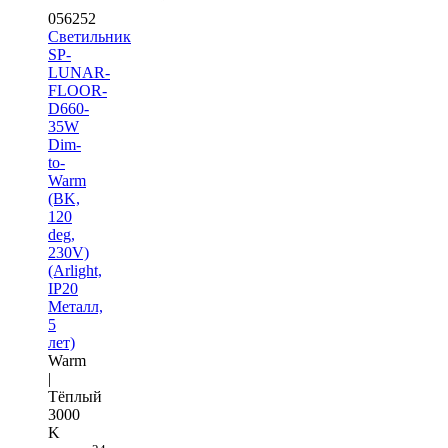
056252
Светильник
SP-
LUNAR-
FLOOR-
D660-
35W
Dim-
to-
Warm
(BK,
120
deg,
230V)
(Arlight,
IP20
Металл,
5
лет)
Warm
|
Тёплый
3000
K