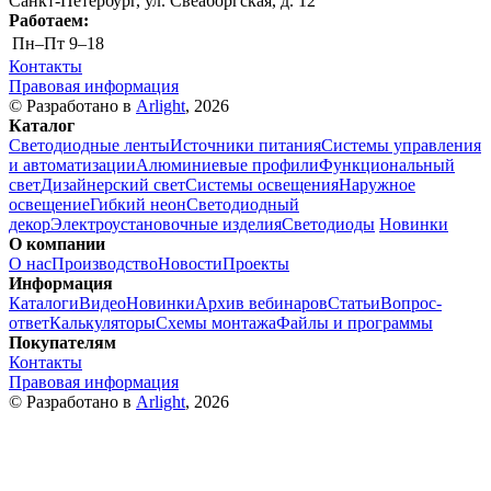
Санкт-Петербург, ул. Свеаборгская, д. 12
Работаем:
Пн–Пт
9–18
Контакты
Правовая информация
© Разработано в
Arlight
, 2026
Каталог
Светодиодные ленты
Источники питания
Системы управления
и автоматизации
Алюминиевые профили
Функциональный
свет
Дизайнерский свет
Системы освещения
Наружное
освещение
Гибкий неон
Светодиодный
декор
Электроустановочные изделия
Светодиоды
Новинки
О компании
О нас
Производство
Новости
Проекты
Информация
Каталоги
Видео
Новинки
Архив вебинаров
Статьи
Вопрос-
ответ
Калькуляторы
Схемы монтажа
Файлы и программы
Покупателям
Контакты
Правовая информация
© Разработано в
Arlight
, 2026