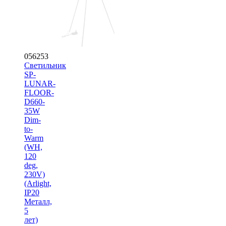
056253
Светильник
SP-
LUNAR-
FLOOR-
D660-
35W
Dim-
to-
Warm
(WH,
120
deg,
230V)
(Arlight,
IP20
Металл,
5
лет)