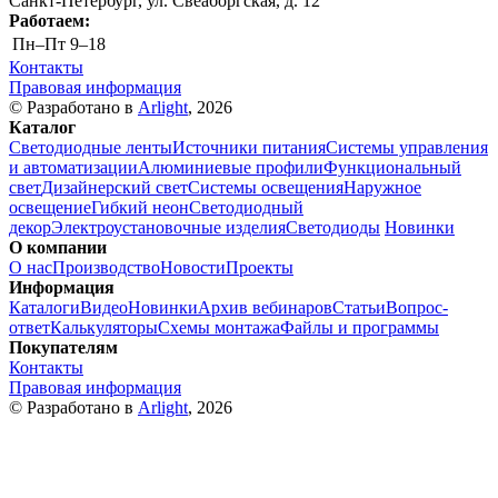
Санкт-Петербург, ул. Свеаборгская, д. 12
Работаем:
Пн–Пт
9–18
Контакты
Правовая информация
© Разработано в
Arlight
, 2026
Каталог
Светодиодные ленты
Источники питания
Системы управления
и автоматизации
Алюминиевые профили
Функциональный
свет
Дизайнерский свет
Системы освещения
Наружное
освещение
Гибкий неон
Светодиодный
декор
Электроустановочные изделия
Светодиоды
Новинки
О компании
О нас
Производство
Новости
Проекты
Информация
Каталоги
Видео
Новинки
Архив вебинаров
Статьи
Вопрос-
ответ
Калькуляторы
Схемы монтажа
Файлы и программы
Покупателям
Контакты
Правовая информация
© Разработано в
Arlight
, 2026