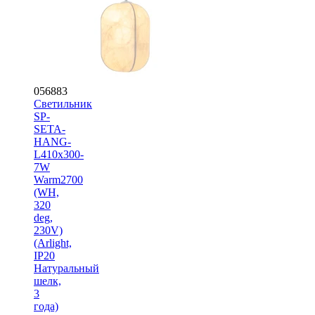
056883
Светильник
SP-
SETA-
HANG-
L410х300-
7W
Warm2700
(WH,
320
deg,
230V)
(Arlight,
IP20
Натуральный
шелк,
3
года)