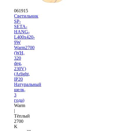
061915
Светильник
SP-
SETA-
HANG-
L400х420-
9W
Warm2700
(WH,
320
deg,
230V)
(Arlight,
IP20
Натуральный
шелк,
3
года)
Warm
|
Тёплый
2700
K