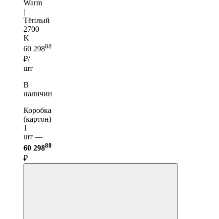
Warm
|
Тёплый
2700
K
88
60 298
₽/
шт
В
наличии
Коробка
(картон)
1
шт —
88
60 298
₽