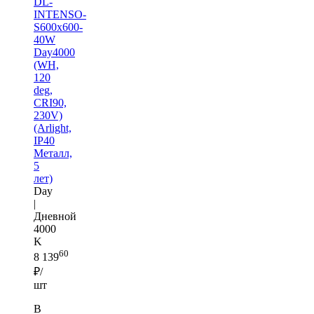
DL-
INTENSO-
S600x600-
40W
Day4000
(WH,
120
deg,
CRI90,
230V)
(Arlight,
IP40
Металл,
5
лет)
Day
|
Дневной
4000
K
60
8 139
₽/
шт
В