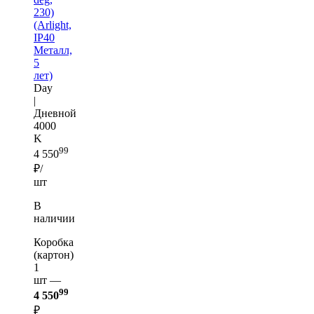
230)
(Arlight,
IP40
Металл,
5
лет)
Day
|
Дневной
4000
K
99
4 550
₽/
шт
В
наличии
Коробка
(картон)
1
шт —
99
4 550
₽