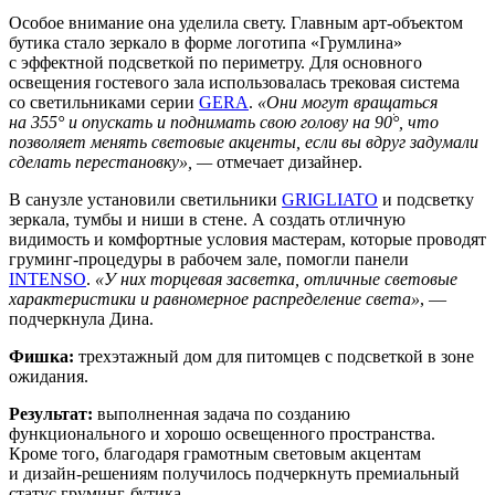
Особое внимание она уделила свету. Главным арт-объектом
бутика стало зеркало в форме логотипа «Грумлина»
с эффектной подсветкой по периметру. Для основного
освещения гостевого зала использовалась трековая система
со светильниками серии
GERA
.
«Они могут вращаться
на 355° и опускать и поднимать свою голову на 90ׄ°, что
позволяет менять световые акценты, если вы вдруг задумали
сделать перестановку», —
отмечает дизайнер.
В санузле установили светильники
GRIGLIATO
и подсветку
зеркала, тумбы и ниши в стене. А создать отличную
видимость и комфортные условия мастерам, которые проводят
груминг-процедуры в рабочем зале, помогли панели
INTENSO
.
«У них торцевая засветка, отличные световые
характеристики и равномерное распределение света»
, —
подчеркнула Дина.
Фишка:
трехэтажный дом для питомцев с подсветкой в зоне
ожидания.
Результат:
выполненная задача по созданию
функционального и хорошо освещенного пространства.
Кроме того, благодаря грамотным световым акцентам
и дизайн-решениям получилось подчеркнуть премиальный
статус груминг-бутика.