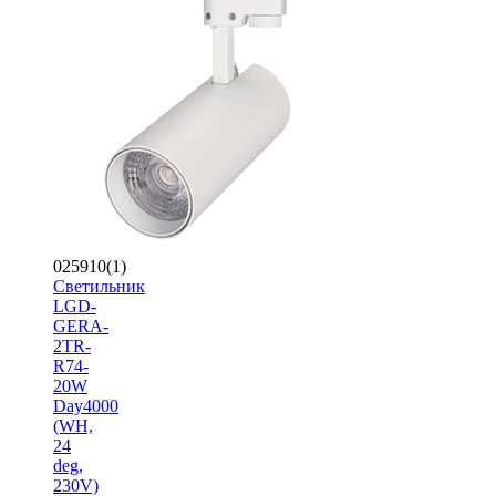
025910(1)
Светильник
LGD-
GERA-
2TR-
R74-
20W
Day4000
(WH,
24
deg,
230V)