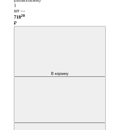
(полиэтилен)
1
шт —
20
718
₽
В корзину