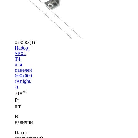
029583(1)
Набор
SPX-
T4
для
панелей
600x600
(Arlight,
-)
20
718
₽/
шт
В
наличии
Пакет