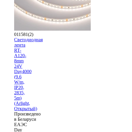
011581(2)
Светодиодная
лента
RT-
A120-
8mm
24V
Day4000
(9.6
W/m,
IP20,
2835,
5m)
(Arlight,
Открытый)
Произведено
в Беларуси
ЕАЭС
Day