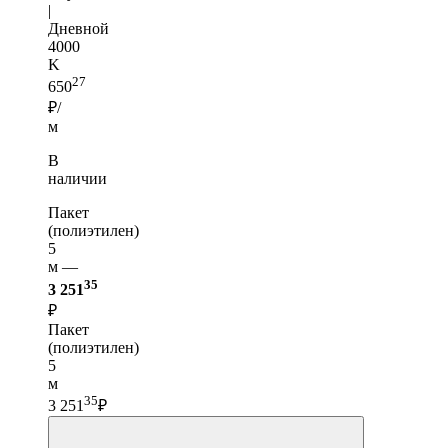
|
Дневной
4000
K
27
650
₽/
м
В
наличии
Пакет
(полиэтилен)
5
м —
35
3 251
₽
Пакет
(полиэтилен)
5
м
35
3 251
₽