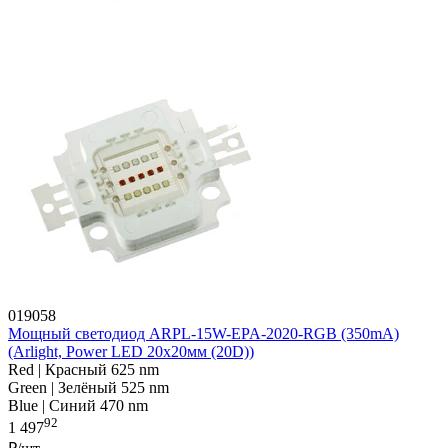
019058
Мощный светодиод ARPL-15W-EPA-2020-RGB (350mA)
(Arlight, Power LED 20x20мм (20D))
Red | Красный 625 nm
Green | Зелёный 525 nm
Blue | Синий 470 nm
92
1 497