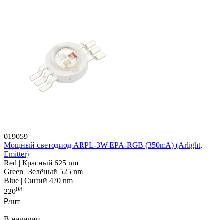
019059
Мощный светодиод ARPL-3W-EPA-RGB (350mA) (Arlight,
Emitter)
Red | Красный 625 nm
Green | Зелёный 525 nm
Blue | Синий 470 nm
08
220
₽/шт
В наличии