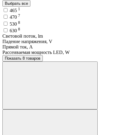
Выбрать все
1
465
7
470
8
530
8
630
Световой поток, lm
Падение напряжения, V
Прямой ток, A
Рассеиваемая мощность LED, W
Показать 8 товаров