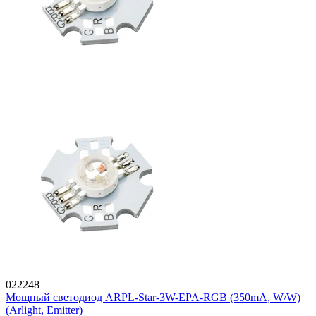
022248
Мощный светодиод ARPL-Star-3W-EPA-RGB (350mA, W/W)
(Arlight, Emitter)