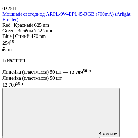
022611
Мощный светодиод ARPL-9W-EPL45-RGB (700mA) (Arlight,
Emitter)
Red | Красный 625 nm
Green | Зелёный 525 nm
Blue | Синий 470 nm
19
254
₽/шт
В наличии
50
Линейка (пластмасса) 50 шт —
12 709
₽
Линейка (пластмасса) 50 шт
50
12 709
₽
В корзину