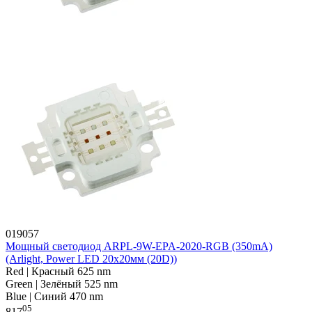
019057
Мощный светодиод ARPL-9W-EPA-2020-RGB (350mA)
(Arlight, Power LED 20x20мм (20D))
Red | Красный 625 nm
Green | Зелёный 525 nm
Blue | Синий 470 nm
05
817