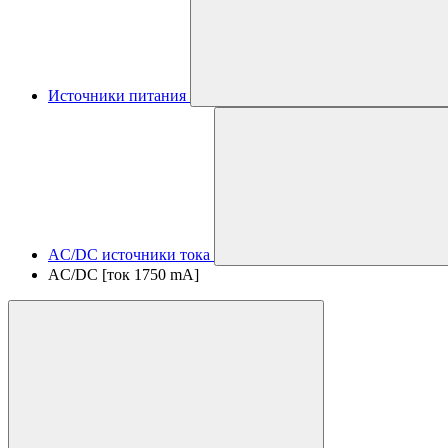
Источники питания
AC/DC источники тока
AC/DC [ток 1750 mA]