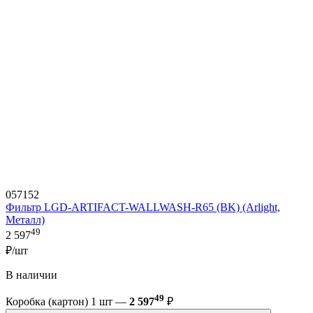
057152
Фильтр LGD-ARTIFACT-WALLWASH-R65 (BK) (Arlight,
Металл)
49
2 597
₽/шт
В наличии
49
Коробка (картон) 1 шт —
2 597
₽