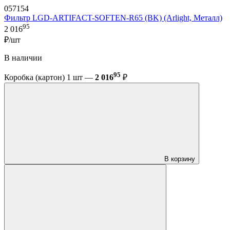
057154
Фильтр LGD-ARTIFACT-SOFTEN-R65 (BK) (Arlight, Металл)
95
2 016
₽/шт
В наличии
95
Коробка (картон) 1 шт —
2 016
₽
В корзину