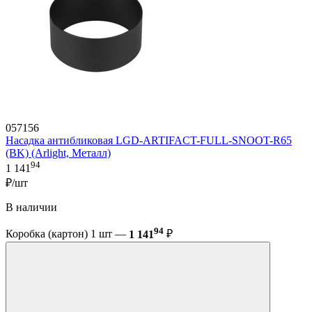
057156
Насадка антибликовая LGD-ARTIFACT-FULL-SNOOT-R65
(BK) (Arlight, Металл)
94
1 141
₽/шт
В наличии
94
Коробка (картон) 1 шт —
1 141
₽