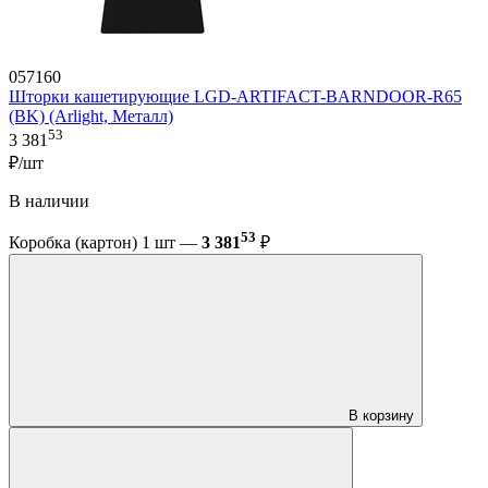
057160
Шторки кашетирующие LGD-ARTIFACT-BARNDOOR-R65
(BK) (Arlight, Металл)
53
3 381
₽/шт
В наличии
53
Коробка (картон) 1 шт —
3 381
₽
В корзину