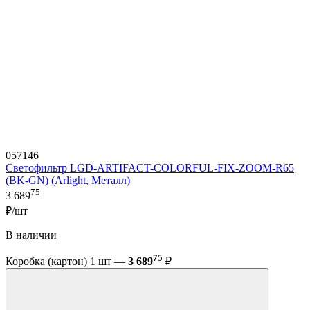
057146
Светофильтр LGD-ARTIFACT-COLORFUL-FIX-ZOOM-R65
(BK-GN) (Arlight, Металл)
75
3 689
₽/шт
В наличии
75
Коробка (картон) 1 шт —
3 689
₽