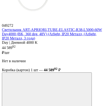
049272
Светильник ART-APRIORI-TUBE-ELASTIC-R38-L5000-60W
Day4000 (BK, 360 deg, 48V) (Arlight, IP20 Металл, (Arlight,
IP20 Металл, 3 года)
Day | Дневной 4000 K
92
44 589
₽/шт
Нет в наличии
92
Коробка (картон) 1 шт —
44 589
₽