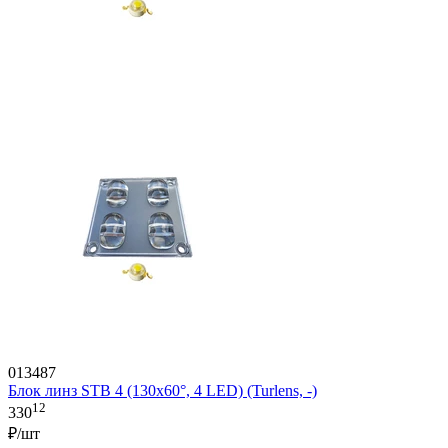
013487
Блок линз STB 4 (130x60°, 4 LED) (Turlens, -)
12
330
₽/шт