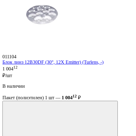
011104
Блок линз 12B30DF (30°, 12X Emitter) (Turlens, -)
12
1 004
₽/шт
В наличии
12
Пакет (полиэтилен) 1 шт —
1 004
₽