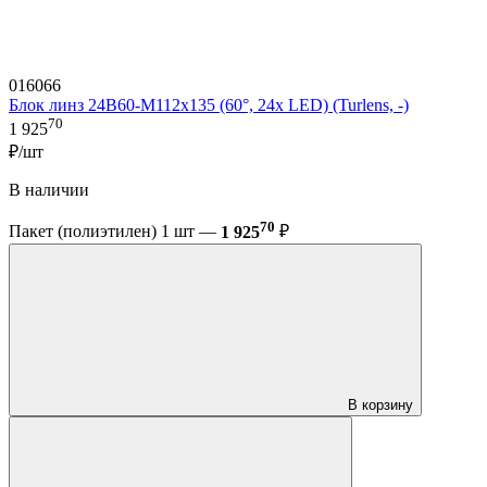
016066
Блок линз 24B60-M112х135 (60°, 24x LED) (Turlens, -)
70
1 925
₽/шт
В наличии
70
Пакет (полиэтилен) 1 шт —
1 925
₽
В корзину