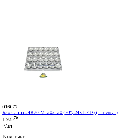
016077
Блок линз 24B70-M120х120 (70°, 24x LED) (Turlens, -)
70
1 925
₽/шт
В наличии