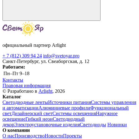
официальный партнер Arlight
+ 7 (812) 309 94 24
info@svetoyar.pro
Санкт-Петербург, ул. Свеаборгская, д. 12
Работаем:
Пн–Пт
9–18
Контакты
Правовая информация
© Разработано в
Arlight
, 2026
Каталог
Светодиодные ленты
Источники питания
Системы управления
и автоматизации
Алюминиевые профили
Функциональный
свет
Дизайнерский свет
Системы освещения
Наружное
освещение
Гибкий неон
Светодиодный
декор
Электроустановочные изделия
Светодиоды
Новинки
О компании
О нас
Производство
Новости
Проекты