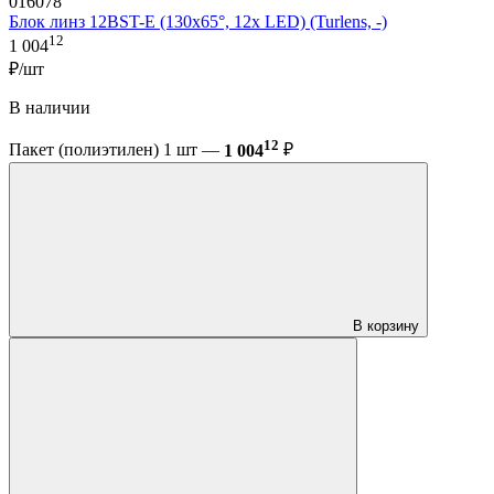
016078
Блок линз 12BST-E (130x65°, 12x LED) (Turlens, -)
12
1 004
₽/шт
В наличии
12
Пакет (полиэтилен) 1 шт —
1 004
₽
В корзину