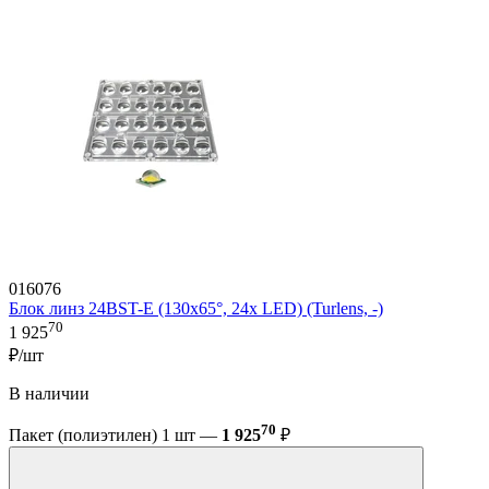
016076
Блок линз 24BST-E (130x65°, 24x LED) (Turlens, -)
70
1 925
₽/шт
В наличии
70
Пакет (полиэтилен) 1 шт —
1 925
₽