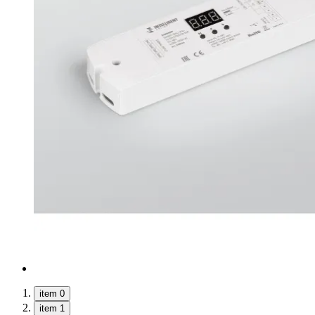
item 0
item 1