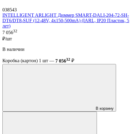
038543
INTELLIGENT ARLIGHT Диммер SMART-DALI-204-72-SH-
DT6/DT8-SUF (12-48V, 4x150-500mA) (IARL, IP20 Пластик, 5
лет)
32
7 056
₽/шт
В наличии
32
Коробка (картон) 1 шт —
7 056
₽
В корзину