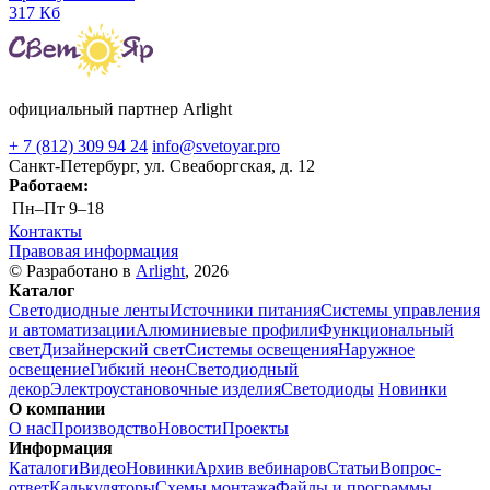
317 Кб
официальный партнер Arlight
+ 7 (812) 309 94 24
info@svetoyar.pro
Санкт-Петербург, ул. Свеаборгская, д. 12
Работаем:
Пн–Пт
9–18
Контакты
Правовая информация
© Разработано в
Arlight
, 2026
Каталог
Светодиодные ленты
Источники питания
Системы управления
и автоматизации
Алюминиевые профили
Функциональный
свет
Дизайнерский свет
Системы освещения
Наружное
освещение
Гибкий неон
Светодиодный
декор
Электроустановочные изделия
Светодиоды
Новинки
О компании
О нас
Производство
Новости
Проекты
Информация
Каталоги
Видео
Новинки
Архив вебинаров
Статьи
Вопрос-
ответ
Калькуляторы
Схемы монтажа
Файлы и программы