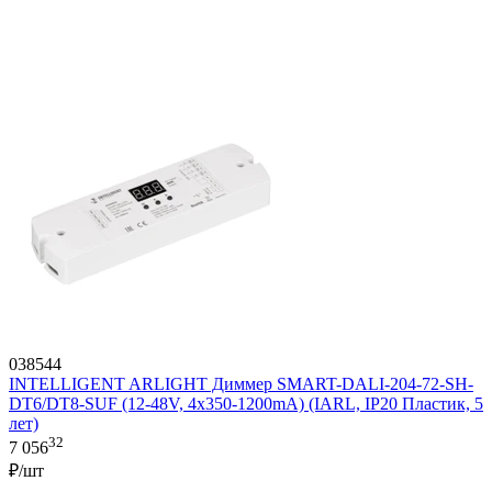
038544
INTELLIGENT ARLIGHT Диммер SMART-DALI-204-72-SH-
DT6/DT8-SUF (12-48V, 4x350-1200mA) (IARL, IP20 Пластик, 5
лет)
32
7 056
₽/шт