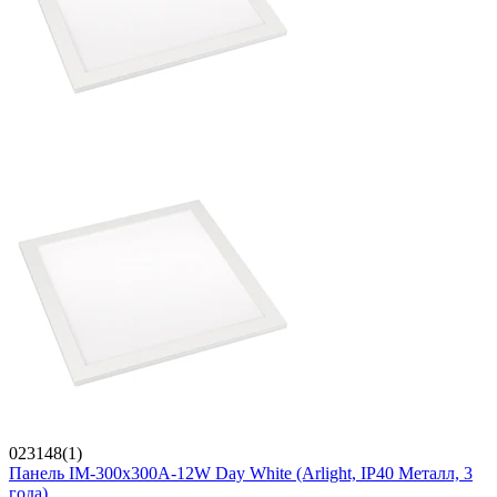
023148(1)
Панель IM-300x300A-12W Day White (Arlight, IP40 Металл, 3
года)