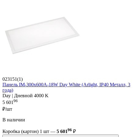
023151(1)
Панель IM-300x600A-18W Day White (Arlight, IP40 Металл, 3
года)
Day | Дневной 4000 K
96
5 601
₽/шт
В наличии
96
Коробка (картон) 1 шт —
5 601
₽