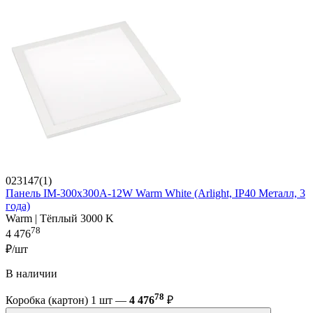
023147(1)
Панель IM-300x300A-12W Warm White (Arlight, IP40 Металл, 3
года)
Warm | Тёплый 3000 K
78
4 476
₽/шт
В наличии
78
Коробка (картон) 1 шт —
4 476
₽