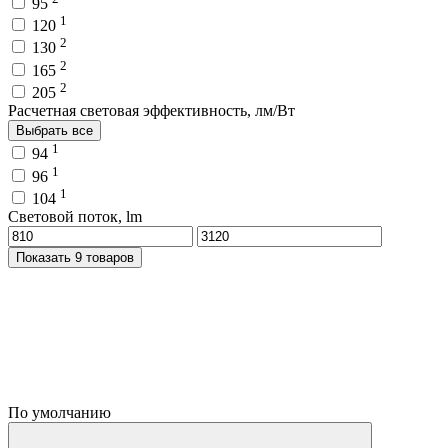
95
1
120
2
130
2
165
2
205
Расчетная световая эффективность, лм/Вт
Выбрать все
1
94
1
96
1
104
Световой поток, lm
Показать 9 товаров
По умолчанию