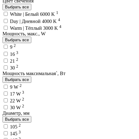
Цвет свечения
Выбрать все
1
White | Белый 6000 K
4
Day | Дневной 4000 K
4
Warm | Тёплый 3000 K
Мощность, макс., W
Выбрать все
2
9
3
16
2
21
2
30
Мощность максимальная`, Вт
Выбрать все
2
9 W
3
17 W
2
22 W
2
30 W
Диаметр, мм
Выбрать все
2
105
3
145
2