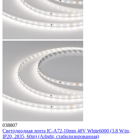
038807
Светодиодная лента IC-A72-10mm 48V White6000 (3.8 W/m,
IP20, 2835, 60m) (Arlight, стабилизированная)