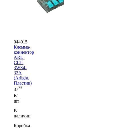
044015
Клемма-
коннектор
ARL-
CLT-
3WS4-
32A
(Arlight,
Пластик)
25
37
₽/
шт
В
наличии
Коробка