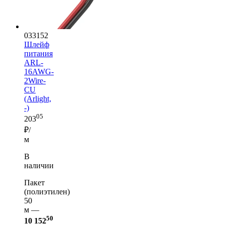
033152
Шлейф
питания
ARL-
16AWG-
2Wire-
CU
(Arlight,
-)
05
203
₽/
м
В
наличии
Пакет
(полиэтилен)
50
м —
50
10 152