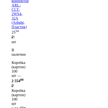
коннектор
ARL-
CLT-
2WS4-
32A
(Arlight,
Пластик)
54
25
₽/
шт
В
наличии
Коробка
(картон)
100
шт —
00
2 554
₽
Коробка
(картон)
100
шт
00