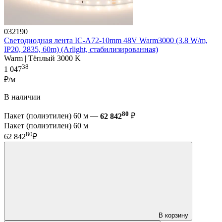
032190
Светодиодная лента IC-A72-10mm 48V Warm3000 (3.8 W/m,
IP20, 2835, 60m) (Arlight, стабилизированная)
Warm | Тёплый 3000 K
38
1 047
₽/м
В наличии
80
Пакет (полиэтилен) 60 м —
62 842
₽
Пакет (полиэтилен) 60 м
80
62 842
₽
В корзину