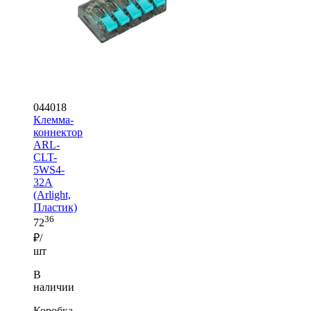
044018
Клемма-
коннектор
ARL-
CLT-
5WS4-
32A
(Arlight,
Пластик)
36
72
₽/
шт
В
наличии
Коробка