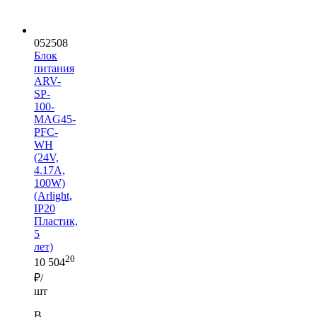
052508
Блок
питания
ARV-
SP-
100-
MAG45-
PFC-
WH
(24V,
4.17A,
100W)
(Arlight,
IP20
Пластик,
5
лет)
20
10 504
₽/
шт
В