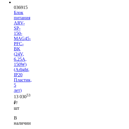
036915
Блок
питания
ARV-
SP-
150-
MAG45-
PFC-
BK
(24V,
6.25A,
150W)
(Arlight,
IP20
Пластик,
5
лет)
53
13 030
₽/
шт
В
наличии