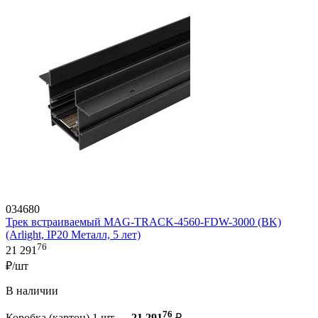
034680
Трек встраиваемый MAG-TRACK-4560-FDW-3000 (BK)
(Arlight, IP20 Металл, 5 лет)
76
21 291
₽/шт
В наличии
76
Коробка (картон) 1 шт —
21 291
₽