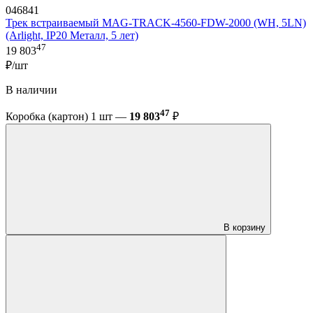
046841
Трек встраиваемый MAG-TRACK-4560-FDW-2000 (WH, 5LN)
(Arlight, IP20 Металл, 5 лет)
47
19 803
₽/шт
В наличии
47
Коробка (картон) 1 шт —
19 803
₽
В корзину