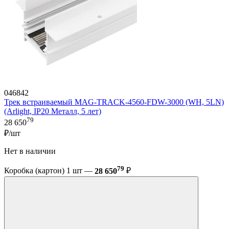
046842
Трек встраиваемый MAG-TRACK-4560-FDW-3000 (WH, 5LN)
(Arlight, IP20 Металл, 5 лет)
79
28 650
₽/шт
Нет в наличии
79
Коробка (картон) 1 шт —
28 650
₽