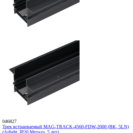
046827
Трек встраиваемый MAG-TRACK-4560-FDW-2000 (BK, 5LN)
(Arlight, IP20 Металл, 5 лет)