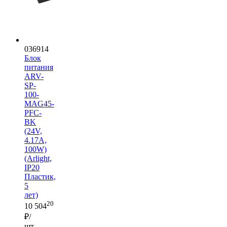
036914
Блок
питания
ARV-
SP-
100-
MAG45-
PFC-
BK
(24V,
4.17A,
100W)
(Arlight,
IP20
Пластик,
5
лет)
20
10 504
₽/
шт