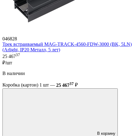
046828
Трек встраиваемый MAG-TRACK-4560-FDW-3000 (BK, 5LN)
(Arlight, IP20 Металл, 5 лет)
37
25 467
₽/шт
В наличии
37
Коробка (картон) 1 шт —
25 467
₽
В корзину