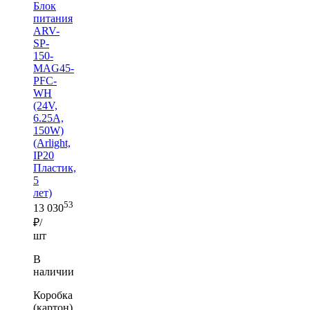
Блок
питания
ARV-
SP-
150-
MAG45-
PFC-
WH
(24V,
6.25A,
150W)
(Arlight,
IP20
Пластик,
5
лет)
53
13 030
₽/
шт
В
наличии
Коробка
(картон)