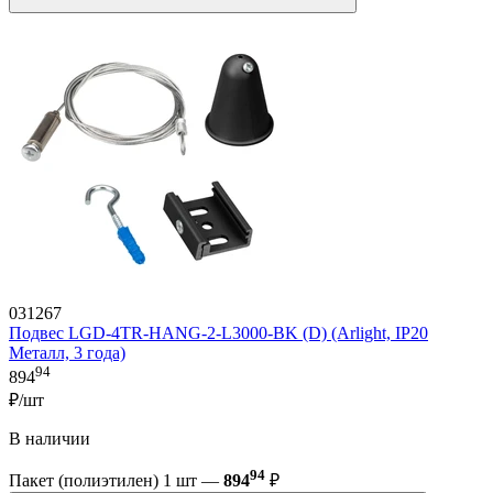
031267
Подвес LGD-4TR-HANG-2-L3000-BK (D) (Arlight, IP20
Металл, 3 года)
94
894
₽/шт
В наличии
94
Пакет (полиэтилен) 1 шт —
894
₽