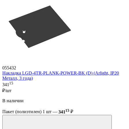
055432
Накладка LGD-4TR-PLANK-POWER-BK (D) (Arlight, IP20
Металл, 3 года)
15
341
₽/шт
В наличии
15
Пакет (полиэтилен) 1 шт —
341
₽