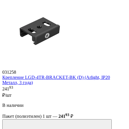
031258
Крепление LGD-4TR-BRACKET-BK (D) (Arlight, IP20
Металл, 3 года)
93
241
₽/шт
В наличии
93
Пакет (полиэтилен) 1 шт —
241
₽