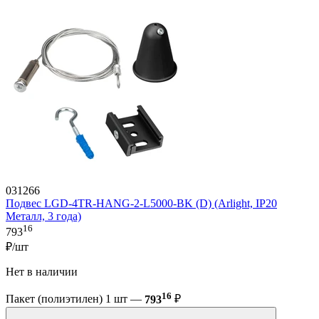
031266
Подвес LGD-4TR-HANG-2-L5000-BK (D) (Arlight, IP20
Металл, 3 года)
16
793
₽/шт
Нет в наличии
16
Пакет (полиэтилен) 1 шт —
793
₽