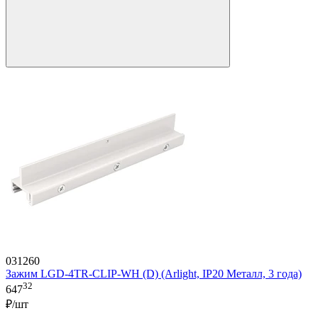
031260
Зажим LGD-4TR-CLIP-WH (D) (Arlight, IP20 Металл, 3 года)
32
647
₽/шт