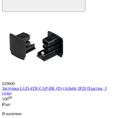
029690
Заглушка LGD-4TR-CAP-BK (D) (Arlight, IP20 Пластик, 3
года)
89
106
₽/шт
В наличии