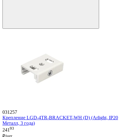
031257
Крепление LGD-4TR-BRACKET-WH (D) (Arlight, IP20
Металл, 3 года)
93
241
₽/шт