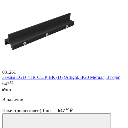
031261
Зажим LGD-4TR-CLIP-BK (D) (Arlight, IP20 Металл, 3 года)
32
647
₽/шт
В наличии
32
Пакет (полиэтилен) 1 шт —
647
₽