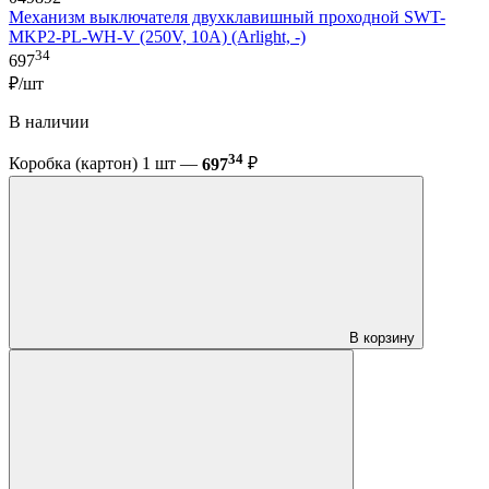
Механизм выключателя двухклавишный проходной SWT-
MKP2-PL-WH-V (250V, 10A) (Arlight, -)
34
697
₽/шт
В наличии
34
Коробка (картон) 1 шт —
697
₽
В корзину