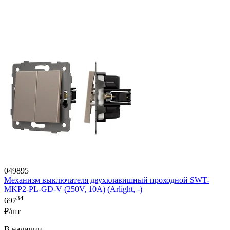
049895
Механизм выключателя двухклавишный проходной SWT-
MKP2-PL-GD-V (250V, 10A) (Arlight, -)
34
697
₽/шт
В наличии