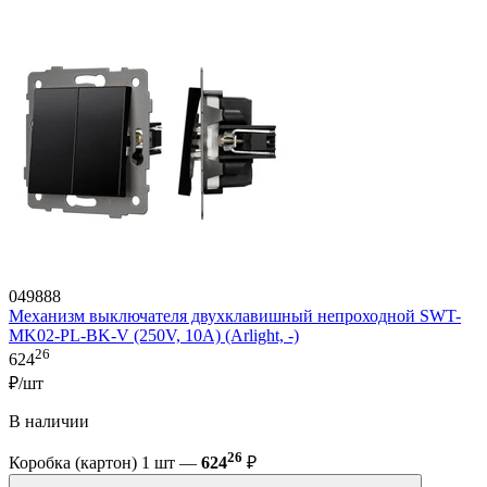
049888
Механизм выключателя двухклавишный непроходной SWT-
MK02-PL-BK-V (250V, 10A) (Arlight, -)
26
624
₽/шт
В наличии
26
Коробка (картон) 1 шт —
624
₽