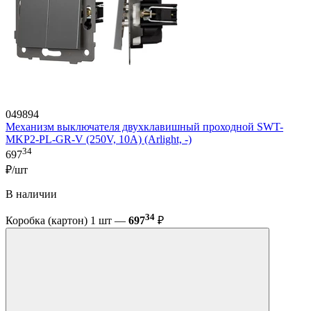
049894
Механизм выключателя двухклавишный проходной SWT-
MKP2-PL-GR-V (250V, 10A) (Arlight, -)
34
697
₽/шт
В наличии
34
Коробка (картон) 1 шт —
697
₽