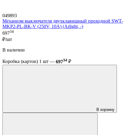
049893
Механизм выключателя двухклавишный проходной SWT-
MKP2-PL-BK-V (250V, 10A) (Arlight, -)
34
697
₽/шт
В наличии
34
Коробка (картон) 1 шт —
697
₽
В корзину