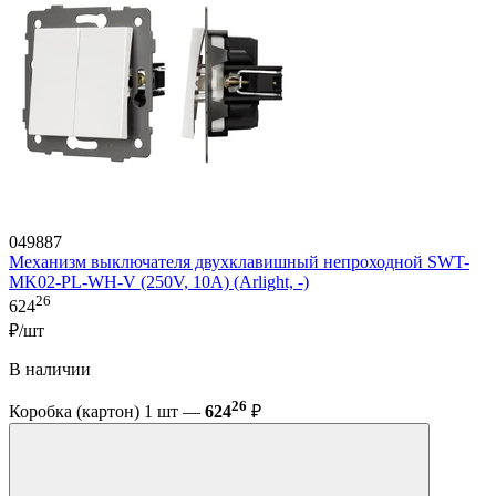
049887
Механизм выключателя двухклавишный непроходной SWT-
MK02-PL-WH-V (250V, 10A) (Arlight, -)
26
624
₽/шт
В наличии
26
Коробка (картон) 1 шт —
624
₽