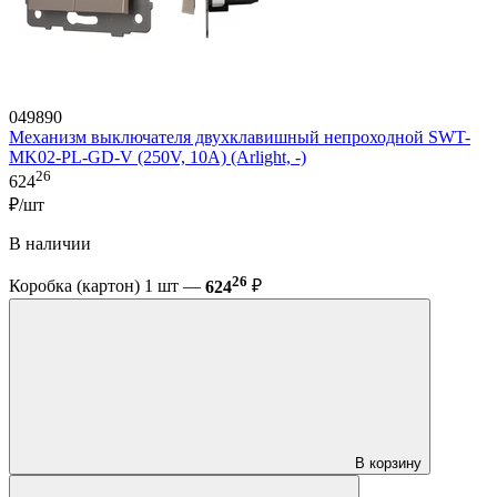
049890
Механизм выключателя двухклавишный непроходной SWT-
MK02-PL-GD-V (250V, 10A) (Arlight, -)
26
624
₽/шт
В наличии
26
Коробка (картон) 1 шт —
624
₽
В корзину