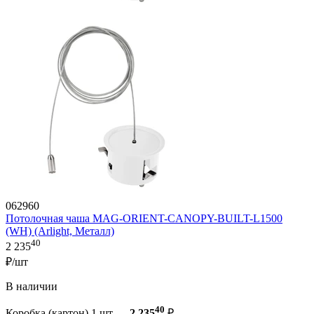
062960
Потолочная чаша MAG-ORIENT-CANOPY-BUILT-L1500
(WH) (Arlight, Металл)
40
2 235
₽/шт
В наличии
40
Коробка (картон) 1 шт —
2 235
₽