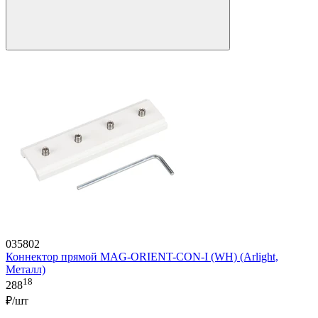
035802
Коннектор прямой MAG-ORIENT-CON-I (WH) (Arlight,
Металл)
18
288
₽/шт