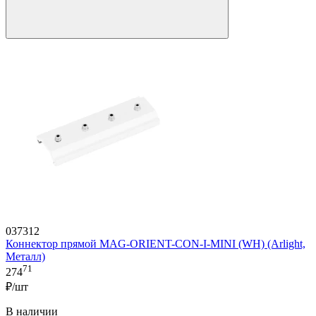
037312
Коннектор прямой MAG-ORIENT-CON-I-MINI (WH) (Arlight,
Металл)
71
274
₽/шт
В наличии