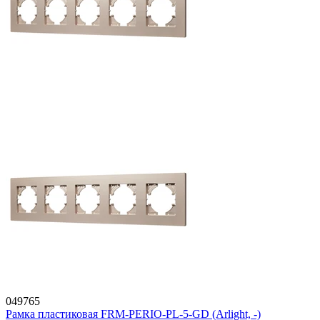
049765
Рамка пластиковая FRM-PERIO-PL-5-GD (Arlight, -)