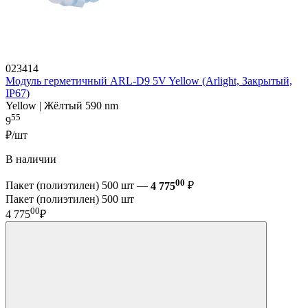
023414
Модуль герметичный ARL-D9 5V Yellow (Arlight, Закрытый,
IP67)
Yellow | Жёлтый 590 nm
55
9
₽/шт
В наличии
00
Пакет (полиэтилен) 500 шт —
4 775
₽
Пакет (полиэтилен) 500 шт
00
4 775
₽