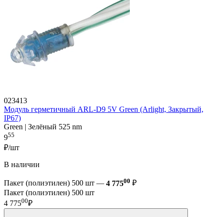
023413
Модуль герметичный ARL-D9 5V Green (Arlight, Закрытый,
IP67)
Green | Зелёный 525 nm
55
9
₽/шт
В наличии
00
Пакет (полиэтилен) 500 шт —
4 775
₽
Пакет (полиэтилен) 500 шт
00
4 775
₽