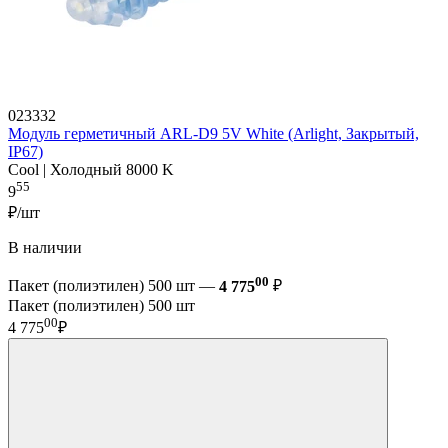
023332
Модуль герметичный ARL-D9 5V White (Arlight, Закрытый,
IP67)
Cool | Холодный 8000 K
55
9
₽/шт
В наличии
00
Пакет (полиэтилен) 500 шт —
4 775
₽
Пакет (полиэтилен) 500 шт
00
4 775
₽