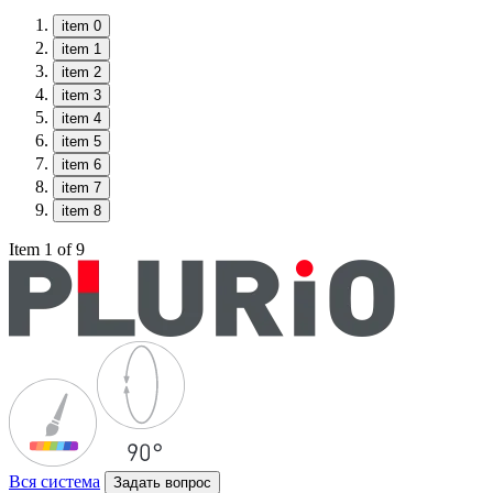
item 0
item 1
item 2
item 3
item 4
item 5
item 6
item 7
item 8
Item 1 of 9
Вся система
Задать вопрос