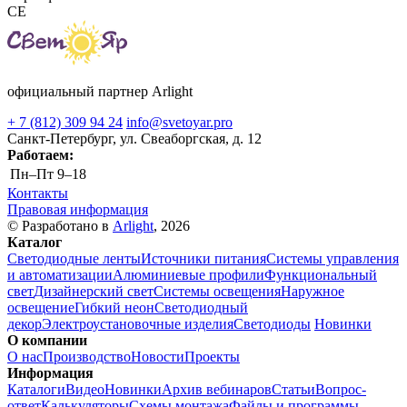
CE
официальный партнер Arlight
+ 7 (812) 309 94 24
info@svetoyar.pro
Санкт-Петербург, ул. Свеаборгская, д. 12
Работаем:
Пн–Пт
9–18
Контакты
Правовая информация
© Разработано в
Arlight
, 2026
Каталог
Светодиодные ленты
Источники питания
Системы управления
и автоматизации
Алюминиевые профили
Функциональный
свет
Дизайнерский свет
Системы освещения
Наружное
освещение
Гибкий неон
Светодиодный
декор
Электроустановочные изделия
Светодиоды
Новинки
О компании
О нас
Производство
Новости
Проекты
Информация
Каталоги
Видео
Новинки
Архив вебинаров
Статьи
Вопрос-
ответ
Калькуляторы
Схемы монтажа
Файлы и программы