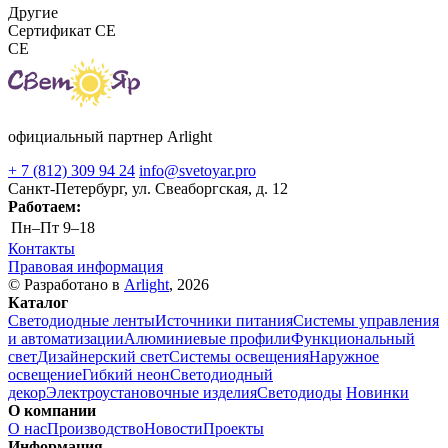
Другие
Сертификат CE
CE
официальный партнер Arlight
+ 7 (812) 309 94 24
info@svetoyar.pro
Санкт-Петербург, ул. Свеаборгская, д. 12
Работаем:
Пн–Пт
9–18
Контакты
Правовая информация
© Разработано в
Arlight
, 2026
Каталог
Светодиодные ленты
Источники питания
Системы управления
и автоматизации
Алюминиевые профили
Функциональный
свет
Дизайнерский свет
Системы освещения
Наружное
освещение
Гибкий неон
Светодиодный
декор
Электроустановочные изделия
Светодиоды
Новинки
О компании
О нас
Производство
Новости
Проекты
Информация