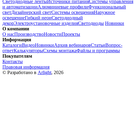
Светодиодные ленты
Источники питания
Системы управления
и автоматизации
Алюминиевые профили
Функциональный
свет
Дизайнерский свет
Системы освещения
Наружное
освещение
Гибкий неон
Светодиодный
декор
Электроустановочные изделия
Светодиоды
Новинки
О компании
О нас
Производство
Новости
Проекты
Информация
Каталоги
Видео
Новинки
Архив вебинаров
Статьи
Вопрос-
ответ
Калькуляторы
Схемы монтажа
Файлы и программы
Покупателям
Контакты
Правовая информация
© Разработано в
Arlight
, 2026