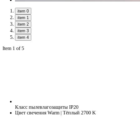
item 0
item 1
item 2
item 3
item 4
Item 1 of 5
Класс пылевлагозащиты
IP20
Цвет свечения
Warm | Тёплый 2700 K