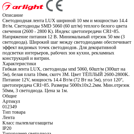
Описание
Светодиодная лента LUX шириной 10 мм и мощностью 14.4
Вт/м. Светодиоды SMD 5060 (60 шт/м) теплого белого цвета
свечения (2600 - 2800 К). Индекс цветопередачи CRI>85.
Напряжение питания 12 В. Минимальный отрезок 50 мм (3
светодиода). Широкий шаг между светодиодами обеспечивает
эффект видимых точек светодиодов. Для декоративной
подсветки интерьеров, рабочих зон кухни, рекламных
конструкций и витрин.
Характеристики
Гибкая лента LUX, светодиоды smd 5060, 60шт/м (300шт на
5м), белая плата 10мм, скотч 3М. Цвет ТЁПЛЫЙ 2600-2800K.
Питание 12V, мощность 14.4 Вт/м (72 Вт на 5м), угол 120°,
цветопередача CRI>85. Размеры 5000х10x2.2мм. Мин.отрезок
50мм, 3 светодиода. Цена за 1м.
Общие
Артикул
012349
Тип товара
Лента
Класс пылевлагозащиты
IP20
Типоразмер светодиода