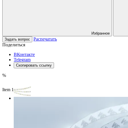
Избранное
Распечатать
Задать вопрос
Поделиться
ВКонтакте
Telegram
Скопировать ссылку
%
Item 1 of 3