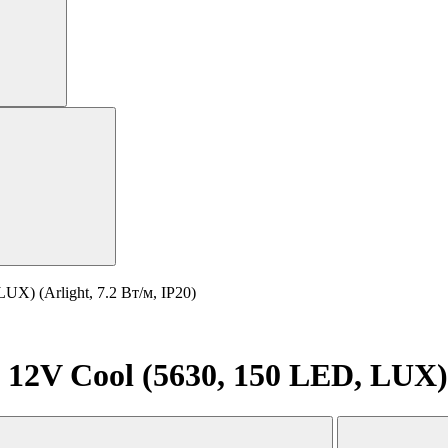
X) (Arlight, 7.2 Вт/м, IP20)
2V Cool (5630, 150 LED, LUX) (