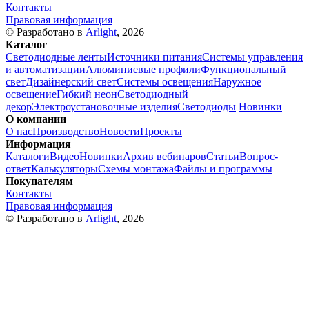
Контакты
Правовая информация
© Разработано в
Arlight
, 2026
Каталог
Светодиодные ленты
Источники питания
Системы управления
и автоматизации
Алюминиевые профили
Функциональный
свет
Дизайнерский свет
Системы освещения
Наружное
освещение
Гибкий неон
Светодиодный
декор
Электроустановочные изделия
Светодиоды
Новинки
О компании
О нас
Производство
Новости
Проекты
Информация
Каталоги
Видео
Новинки
Архив вебинаров
Статьи
Вопрос-
ответ
Калькуляторы
Схемы монтажа
Файлы и программы
Покупателям
Контакты
Правовая информация
© Разработано в
Arlight
, 2026