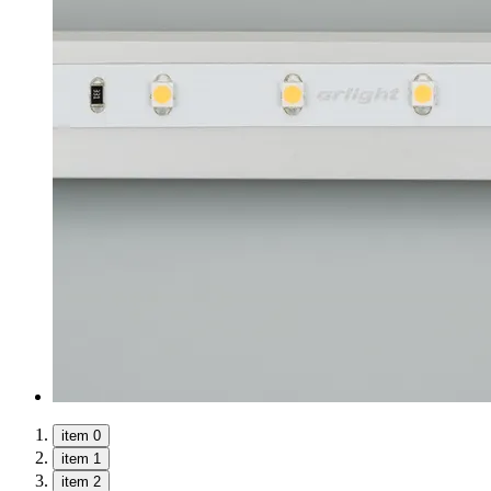
item 0
item 1
item 2