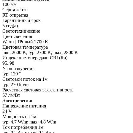
100 мм
Серия ленты
RT открытая
Гарантийный срок
5 год(а)
Светотехнические
Цвет свечения
Warm | Тёплый 2700 K
Цветовая температура
min: 2600 K; typ: 2700 K; max: 2800 K
Индекс цветопередачи CRI (Ra)
95..98
Угол излучения
typ: 120 °
Световой поток на 1м
typ: 270 lm/m
Расчетная световая эффективность
57 лм/Вт
Электрические
Напряжение питания
24 V
Мощность на 1м
typ: 4.7 W/m; max: 4.8 W/m
Ток потребления 1м
typ: 0.2 A/m; max: 0.2 A/m