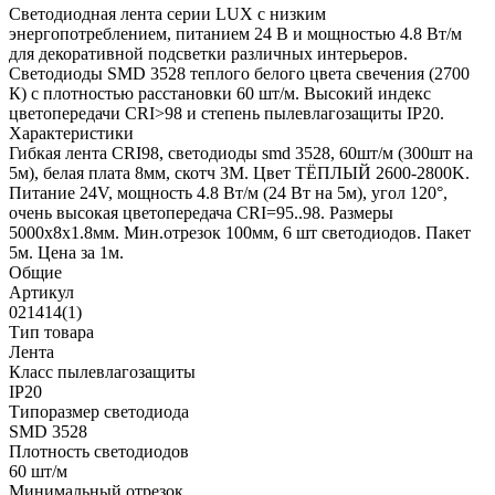
Светодиодная лента серии LUX с низким
энергопотреблением, питанием 24 В и мощностью 4.8 Вт/м
для декоративной подсветки различных интерьеров.
Светодиоды SMD 3528 теплого белого цвета свечения (2700
К) с плотностью расстановки 60 шт/м. Высокий индекс
цветопередачи CRI>98 и степень пылевлагозащиты IP20.
Характеристики
Гибкая лента CRI98, светодиоды smd 3528, 60шт/м (300шт на
5м), белая плата 8мм, скотч 3М. Цвет ТЁПЛЫЙ 2600-2800K.
Питание 24V, мощность 4.8 Вт/м (24 Вт на 5м), угол 120°,
очень высокая цветопередача CRI=95..98. Размеры
5000х8x1.8мм. Мин.отрезок 100мм, 6 шт светодиодов. Пакет
5м. Цена за 1м.
Общие
Артикул
021414(1)
Тип товара
Лента
Класс пылевлагозащиты
IP20
Типоразмер светодиода
SMD 3528
Плотность светодиодов
60 шт/м
Минимальный отрезок