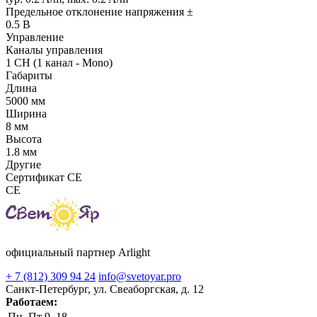
Предельное отклонение напряжения ±
0.5 В
Управление
Каналы управления
1 CH (1 канал - Mono)
Габариты
Длина
5000 мм
Ширина
8 мм
Высота
1.8 мм
Другие
Сертификат CE
CE
официальный партнер Arlight
+ 7 (812) 309 94 24
info@svetoyar.pro
Санкт-Петербург, ул. Свеаборгская, д. 12
Работаем:
Пн–Пт
9–18