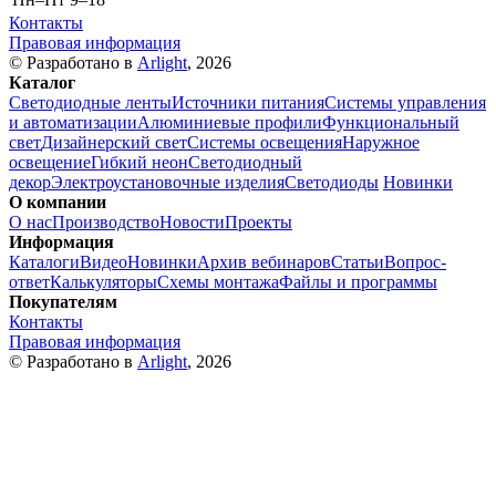
Контакты
Правовая информация
© Разработано в
Arlight
, 2026
Каталог
Светодиодные ленты
Источники питания
Системы управления
и автоматизации
Алюминиевые профили
Функциональный
свет
Дизайнерский свет
Системы освещения
Наружное
освещение
Гибкий неон
Светодиодный
декор
Электроустановочные изделия
Светодиоды
Новинки
О компании
О нас
Производство
Новости
Проекты
Информация
Каталоги
Видео
Новинки
Архив вебинаров
Статьи
Вопрос-
ответ
Калькуляторы
Схемы монтажа
Файлы и программы
Покупателям
Контакты
Правовая информация
© Разработано в
Arlight
, 2026