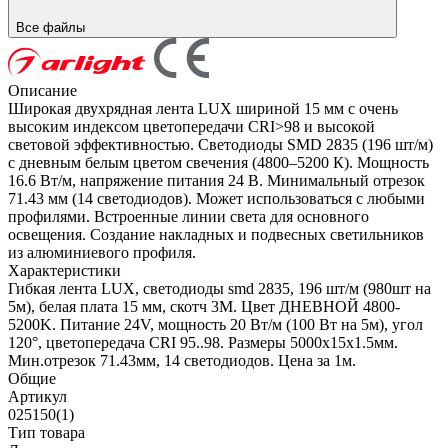
Все файлы
Описание
Широкая двухрядная лента LUX шириной 15 мм с очень
высоким индексом цветопередачи CRI>98 и высокой
световой эффективностью. Светодиоды SMD 2835 (196 шт/м)
с дневным белым цветом свечения (4800–5200 К). Мощность
16.6 Вт/м, напряжение питания 24 В. Минимальный отрезок
71.43 мм (14 светодиодов). Может использоваться с любыми
профилями. Встроенные линии света для основного
освещения. Создание накладных и подвесных светильников
из алюминиевого профиля.
Характеристики
Гибкая лента LUX, светодиоды smd 2835, 196 шт/м (980шт на
5м), белая плата 15 мм, скотч 3М. Цвет ДНЕВНОЙ 4800-
5200K. Питание 24V, мощность 20 Вт/м (100 Вт на 5м), угол
120°, цветопередача CRI 95..98. Размеры 5000х15x1.5мм.
Мин.отрезок 71.43мм, 14 светодиодов. Цена за 1м.
Общие
Артикул
025150(1)
Тип товара