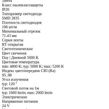
Лента
Класс пылевлагозащиты
IP20
Типоразмер светодиода
SMD 2835
Плотность светодиодов
196 шт/м
Минимальный отрезок
71.43 мм
Серия ленты
RT открытая
Светотехнические
Цвет свечения
Day | Дневной 5000 K
Цветовая температура
min: 4800 K; typ: 5000 K; max: 5200 K
Индекс цветопередачи CRI (Ra)
95..98
Угол излучения
typ: 120 °
Световой поток на 1м
typ: 1660 lm/m; max: 2000 lm/m
Электрические
Напряжение питания
24 V