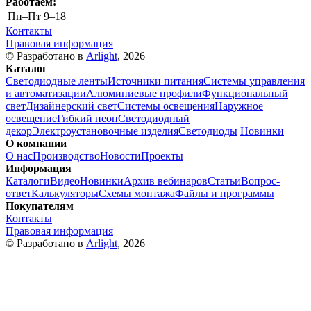
Работаем:
Пн–Пт
9–18
Контакты
Правовая информация
© Разработано в
Arlight
, 2026
Каталог
Светодиодные ленты
Источники питания
Системы управления
и автоматизации
Алюминиевые профили
Функциональный
свет
Дизайнерский свет
Системы освещения
Наружное
освещение
Гибкий неон
Светодиодный
декор
Электроустановочные изделия
Светодиоды
Новинки
О компании
О нас
Производство
Новости
Проекты
Информация
Каталоги
Видео
Новинки
Архив вебинаров
Статьи
Вопрос-
ответ
Калькуляторы
Схемы монтажа
Файлы и программы
Покупателям
Контакты
Правовая информация
© Разработано в
Arlight
, 2026