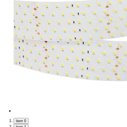
item 0
item 1