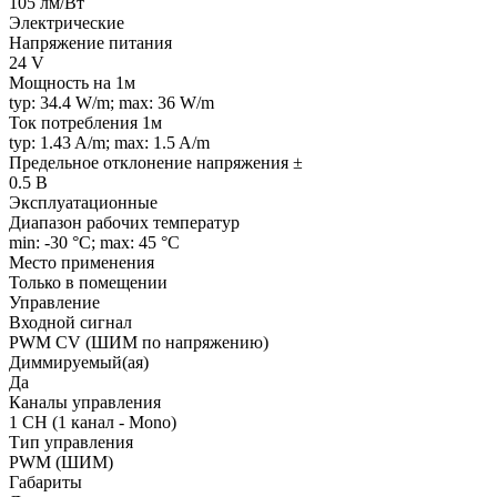
105 лм/Вт
Электрические
Напряжение питания
24 V
Мощность на 1м
typ: 34.4 W/m; max: 36 W/m
Ток потребления 1м
typ: 1.43 A/m; max: 1.5 A/m
Предельное отклонение напряжения ±
0.5 В
Эксплуатационные
Диапазон рабочих температур
min: -30 °C; max: 45 °C
Место применения
Только в помещении
Управление
Входной сигнал
PWM СV (ШИМ по напряжению)
Диммируемый(ая)
Да
Каналы управления
1 CH (1 канал - Mono)
Тип управления
PWM (ШИМ)
Габариты