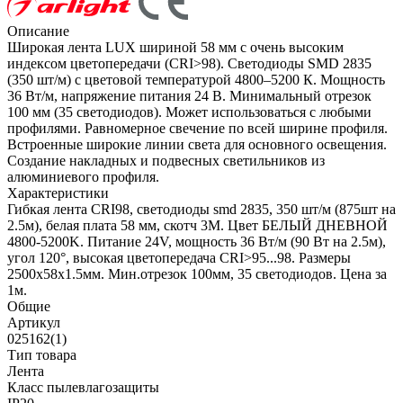
Описание
Широкая лента LUX шириной 58 мм с очень высоким
индексом цветопередачи (CRI>98). Светодиоды SMD 2835
(350 шт/м) с цветовой температурой 4800–5200 К. Мощность
36 Вт/м, напряжение питания 24 В. Минимальный отрезок
100 мм (35 светодиодов). Может использоваться с любыми
профилями. Равномерное свечение по всей ширине профиля.
Встроенные широкие линии света для основного освещения.
Создание накладных и подвесных светильников из
алюминиевого профиля.
Характеристики
Гибкая лента CRI98, светодиоды smd 2835, 350 шт/м (875шт на
2.5м), белая плата 58 мм, скотч 3М. Цвет БЕЛЫЙ ДНЕВНОЙ
4800-5200K. Питание 24V, мощность 36 Вт/м (90 Вт на 2.5м),
угол 120°, высокая цветопередача CRI>95...98. Размеры
2500х58x1.5мм. Мин.отрезок 100мм, 35 светодиодов. Цена за
1м.
Общие
Артикул
025162(1)
Тип товара
Лента
Класс пылевлагозащиты