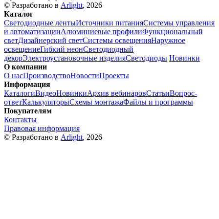
© Разработано в
Arlight
, 2026
Каталог
Светодиодные ленты
Источники питания
Системы управления
и автоматизации
Алюминиевые профили
Функциональный
свет
Дизайнерский свет
Системы освещения
Наружное
освещение
Гибкий неон
Светодиодный
декор
Электроустановочные изделия
Светодиоды
Новинки
О компании
О нас
Производство
Новости
Проекты
Информация
Каталоги
Видео
Новинки
Архив вебинаров
Статьи
Вопрос-
ответ
Калькуляторы
Схемы монтажа
Файлы и программы
Покупателям
Контакты
Правовая информация
© Разработано в
Arlight
, 2026