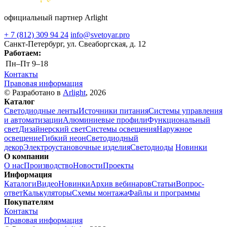
официальный партнер Arlight
+ 7 (812) 309 94 24
info@svetoyar.pro
Санкт-Петербург, ул. Свеаборгская, д. 12
Работаем:
Пн–Пт
9–18
Контакты
Правовая информация
© Разработано в
Arlight
, 2026
Каталог
Светодиодные ленты
Источники питания
Системы управления
и автоматизации
Алюминиевые профили
Функциональный
свет
Дизайнерский свет
Системы освещения
Наружное
освещение
Гибкий неон
Светодиодный
декор
Электроустановочные изделия
Светодиоды
Новинки
О компании
О нас
Производство
Новости
Проекты
Информация
Каталоги
Видео
Новинки
Архив вебинаров
Статьи
Вопрос-
ответ
Калькуляторы
Схемы монтажа
Файлы и программы
Покупателям
Контакты
Правовая информация