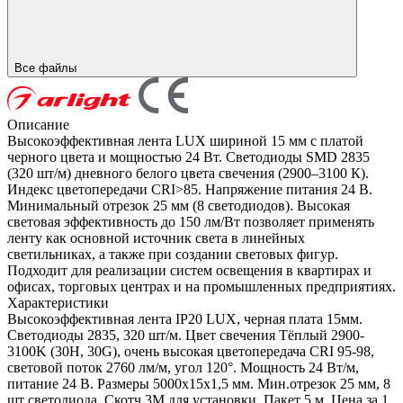
Все файлы
Описание
Высокоэффективная лента LUX шириной 15 мм с платой
черного цвета и мощностью 24 Вт. Светодиоды SMD 2835
(320 шт/м) дневного белого цвета свечения (2900–3100 К).
Индекс цветопередачи CRI>85. Напряжение питания 24 В.
Минимальный отрезок 25 мм (8 светодиодов). Высокая
световая эффективность до 150 лм/Вт позволяет применять
ленту как основной источник света в линейных
светильниках, а также при создании световых фигур.
Подходит для реализации систем освещения в квартирах и
офисах, торговых центрах и на промышленных предприятиях.
Характеристики
Высокоэффективная лента IP20 LUX, черная плата 15мм.
Светодиоды 2835, 320 шт/м. Цвет свечения Тёплый 2900-
3100K (30H, 30G), очень высокая цветопередача CRI 95-98,
световой поток 2760 лм/м, угол 120°. Мощность 24 Вт/м,
питание 24 В. Размеры 5000х15х1,5 мм. Мин.отрезок 25 мм, 8
шт светодиода. Скотч 3М для установки. Пакет 5 м. Цена за 1