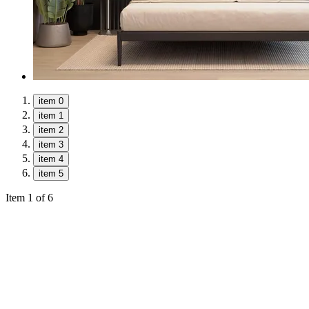
item 0
item 1
item 2
item 3
item 4
item 5
Item 1 of 6