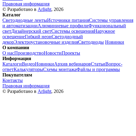
Правовая информация
© Разработано в
Arlight
, 2026
Каталог
Светодиодные ленты
Источники питания
Системы управления
и автоматизации
Алюминиевые профили
Функциональный
свет
Дизайнерский свет
Системы освещения
Наружное
освещение
Гибкий неон
Светодиодный
декор
Электроустановочные изделия
Светодиоды
Новинки
О компании
О нас
Производство
Новости
Проекты
Информация
Каталоги
Видео
Новинки
Архив вебинаров
Статьи
Вопрос-
ответ
Калькуляторы
Схемы монтажа
Файлы и программы
Покупателям
Контакты
Правовая информация
© Разработано в
Arlight
, 2026