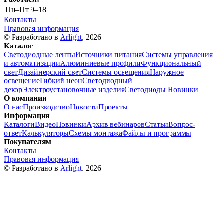
Пн–Пт
9–18
Контакты
Правовая информация
© Разработано в
Arlight
, 2026
Каталог
Светодиодные ленты
Источники питания
Системы управления
и автоматизации
Алюминиевые профили
Функциональный
свет
Дизайнерский свет
Системы освещения
Наружное
освещение
Гибкий неон
Светодиодный
декор
Электроустановочные изделия
Светодиоды
Новинки
О компании
О нас
Производство
Новости
Проекты
Информация
Каталоги
Видео
Новинки
Архив вебинаров
Статьи
Вопрос-
ответ
Калькуляторы
Схемы монтажа
Файлы и программы
Покупателям
Контакты
Правовая информация
© Разработано в
Arlight
, 2026