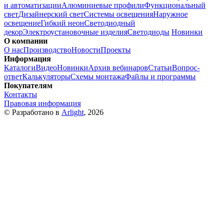
и автоматизации
Алюминиевые профили
Функциональный
свет
Дизайнерский свет
Системы освещения
Наружное
освещение
Гибкий неон
Светодиодный
декор
Электроустановочные изделия
Светодиоды
Новинки
О компании
О нас
Производство
Новости
Проекты
Информация
Каталоги
Видео
Новинки
Архив вебинаров
Статьи
Вопрос-
ответ
Калькуляторы
Схемы монтажа
Файлы и программы
Покупателям
Контакты
Правовая информация
© Разработано в
Arlight
, 2026