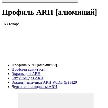
Профиль ARH [алюминий]
163 товара
Профиль ARH [алюминий]
Профили-плинтусы
Экраны для ARH
Заглушки для ARH
Экраны, заглушки ARH-WIDE-(B)-H20
Держатели и подвесы ARH