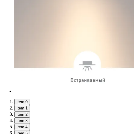
item 0
item 1
item 2
item 3
item 4
item 5