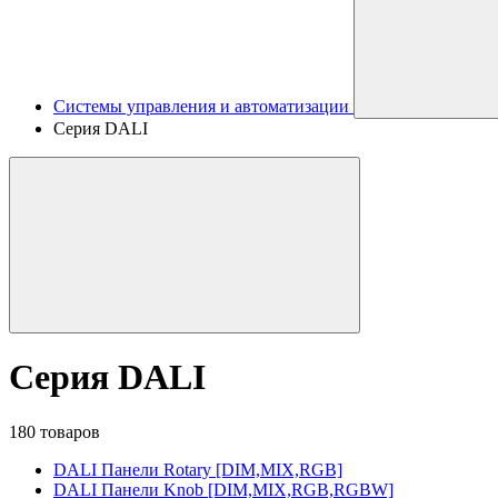
Системы управления и автоматизации
Серия DALI
Серия DALI
180 товаров
DALI Панели Rotary [DIM,MIX,RGB]
DALI Панели Knob [DIM,MIX,RGB,RGBW]