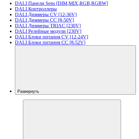
DALI Панели Sens [DIM,MIX,RGB,RGBW]
DALI Контроллеры
DALI Диммеры CV [12-36V]
DALI Диммеры CC [8-50V]
DALI Диммеры TRIAC [230V]
DALI Релейные модули [230V]
DALI Блоки питания CV [12-24V]
DALI Блоки питания CC [8-52V]
Развернуть