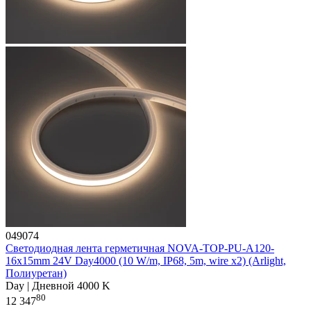
049074
Светодиодная лента герметичная NOVA-TOP-PU-A120-
16x15mm 24V Day4000 (10 W/m, IP68, 5m, wire x2) (Arlight,
Полиуретан)
Day | Дневной 4000 K
80
12 347