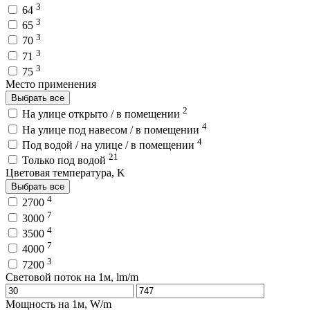
3
64
3
65
3
70
3
71
3
75
Место применения
Выбрать все
2
На улице открыто / в помещении
4
На улице под навесом / в помещении
4
Под водой / на улице / в помещении
21
Только под водой
Цветовая температура, K
Выбрать все
4
2700
7
3000
4
3500
7
4000
3
7200
Световой поток на 1м, lm/m
Мощность на 1м, W/m