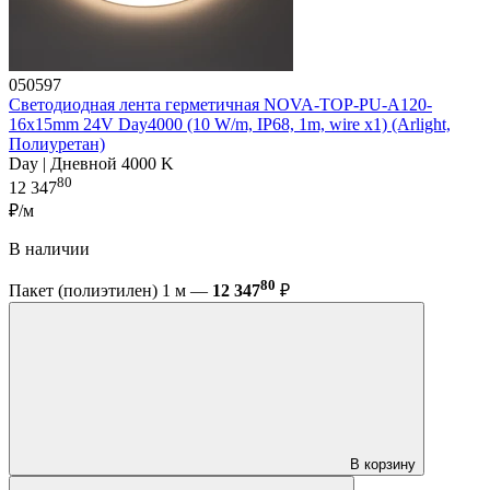
050597
Светодиодная лента герметичная NOVA-TOP-PU-A120-
16x15mm 24V Day4000 (10 W/m, IP68, 1m, wire x1) (Arlight,
Полиуретан)
Day | Дневной 4000 K
80
12 347
₽/м
В наличии
80
Пакет (полиэтилен) 1 м —
12 347
₽
В корзину