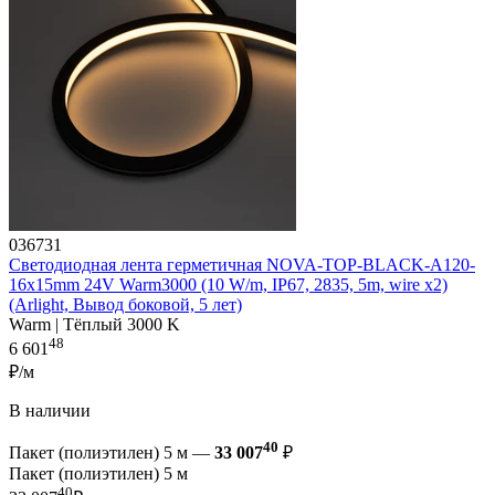
036731
Светодиодная лента герметичная NOVA-TOP-BLACK-A120-
16x15mm 24V Warm3000 (10 W/m, IP67, 2835, 5m, wire x2)
(Arlight, Вывод боковой, 5 лет)
Warm | Тёплый 3000 K
48
6 601
₽/м
В наличии
40
Пакет (полиэтилен) 5 м —
33 007
₽
Пакет (полиэтилен) 5 м
40