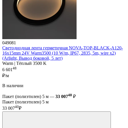
049081
Светодиодная лента герметичная NOVA-TOP-BLACK-A120-
16x15mm 24V Warm3500 (10 W/m, IP67, 2835, 5m, wire x2)
(Arlight, Вывод боковой, 5 лет)
Warm | Тёплый 3500 K
48
6 601
₽/м
В наличии
40
Пакет (полиэтилен) 5 м —
33 007
₽
Пакет (полиэтилен) 5 м
40
33 007
₽