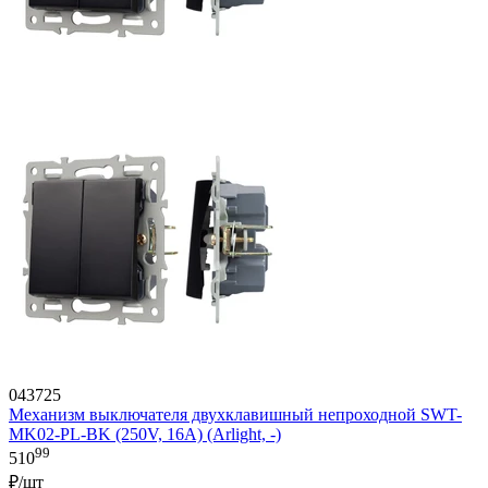
043725
Механизм выключателя двухклавишный непроходной SWT-
MK02-PL-BK (250V, 16A) (Arlight, -)
99
510
₽/шт