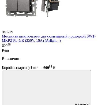
043729
Механизм выключателя двухклавишный проходной SWT-
MKP2-PL-GR (250V, 16A) (Arlight, -)
98
609
₽/шт
В наличии
98
Коробка (картон) 1 шт —
609
₽
В корзину