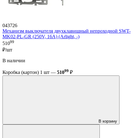
043726
Механизм выключателя двухклавишный непроходной SWT-
MK02-PL-GR (250V, 16A) (Arlight, -)
99
510
₽/шт
В наличии
99
Коробка (картон) 1 шт —
510
₽
В корзину