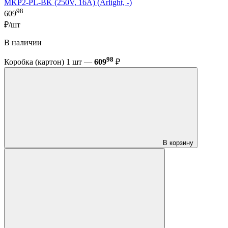
MKP2-PL-BK (250V, 16A) (Arlight, -)
98
609
₽/шт
В наличии
98
Коробка (картон) 1 шт —
609
₽
В корзину