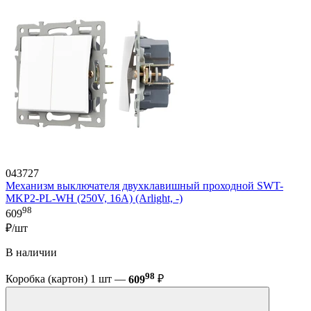
043727
Механизм выключателя двухклавишный проходной SWT-
MKP2-PL-WH (250V, 16A) (Arlight, -)
98
609
₽/шт
В наличии
98
Коробка (картон) 1 шт —
609
₽