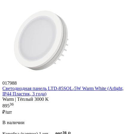
017988
Светодиодная панель LTD-85SOL-5W Warm White (Arlight,
IP44 Пластик, 3 года)
Warm | Тёплый 3000 K
36
895
₽/шт
В наличии
36