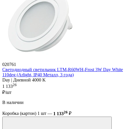
020761
Светодиодный светильник LTM-R60WH-Frost 3W Day White
110deg (Arlight, IP40 Металл, 3 года)
Day | Дневной 4000 K
26
1 133
₽/шт
В наличии
26
Коробка (картон) 1 шт —
1 133
₽