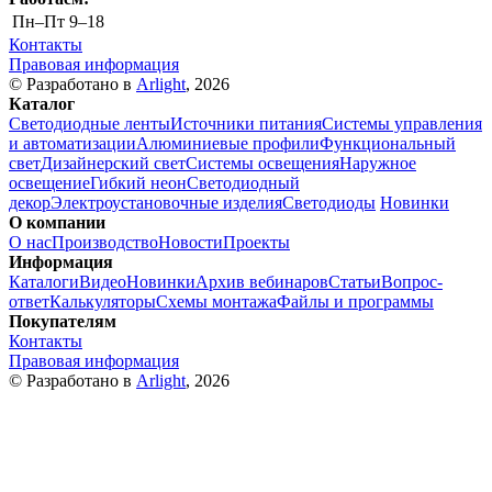
Пн–Пт
9–18
Контакты
Правовая информация
© Разработано в
Arlight
, 2026
Каталог
Светодиодные ленты
Источники питания
Системы управления
и автоматизации
Алюминиевые профили
Функциональный
свет
Дизайнерский свет
Системы освещения
Наружное
освещение
Гибкий неон
Светодиодный
декор
Электроустановочные изделия
Светодиоды
Новинки
О компании
О нас
Производство
Новости
Проекты
Информация
Каталоги
Видео
Новинки
Архив вебинаров
Статьи
Вопрос-
ответ
Калькуляторы
Схемы монтажа
Файлы и программы
Покупателям
Контакты
Правовая информация
© Разработано в
Arlight
, 2026