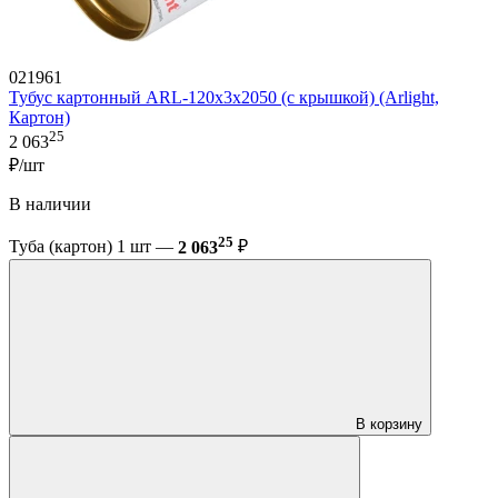
021961
Тубус картонный ARL-120х3х2050 (с крышкой) (Arlight,
Картон)
25
2 063
₽/шт
В наличии
25
Туба (картон) 1 шт —
2 063
₽
В корзину