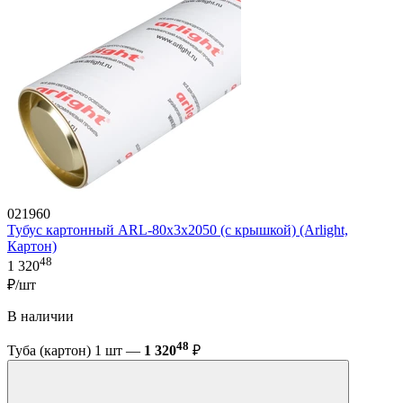
021960
Тубус картонный ARL-80х3х2050 (с крышкой) (Arlight,
Картон)
48
1 320
₽/шт
В наличии
48
Туба (картон) 1 шт —
1 320
₽