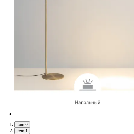
item 0
item 1