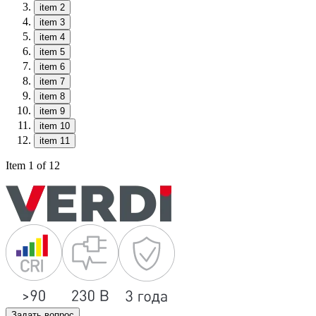
item 2
item 3
item 4
item 5
item 6
item 7
item 8
item 9
item 10
item 11
Item 1 of 12
Задать вопрос