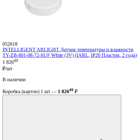
052618
INTELLIGENT ARLIGHT Датчик температуры и влажности
TY-ZB-801-08-72-SUF White (3V) (IARL, IP20 Пластик, 2 года)
49
1 826
₽/шт
В наличии
49
Коробка (картон) 1 шт —
1 826
₽