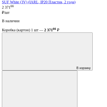
SUF White (3V) (IARL, IP20 Пластик, 2 года)
66
2 371
₽/шт
В наличии
66
Коробка (картон) 1 шт —
2 371
₽
В корзину