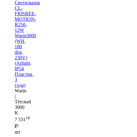
Светильник
CL-
FRISBEE-
MOTION-
R250-
12W
Warm3000
(WH,
180
deg,
230V)
(Arlight,
IP54
Пластик,
3
года)
Warm
|
Тёплый
3000
K
18
7 531
₽/
шт