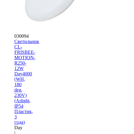
030094
Светильник
CL-
FRISBEE-
MOTION-
R250-
12W
Day4000
(WH,
180
deg,
230V)
(Arlight,
IP54
Пластик,
3
года)
Day
|