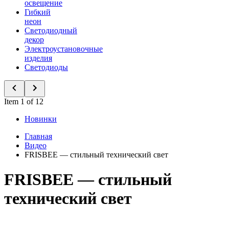
освещение
Гибкий
неон
Светодиодный
декор
Электроустановочные
изделия
Светодиоды
Item 1 of 12
Новинки
Главная
Видео
FRISBEE — стильный технический свет
FRISBEE — стильный
технический свет