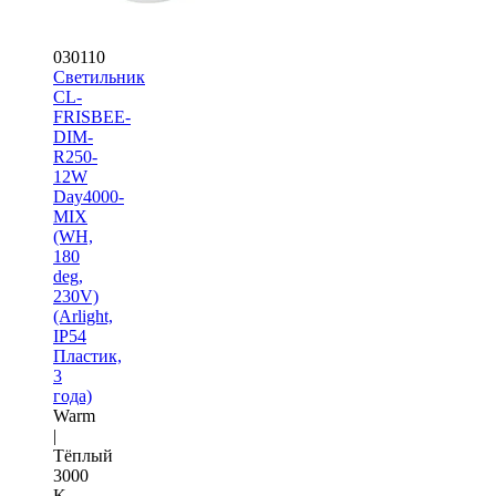
030110
Светильник
CL-
FRISBEE-
DIM-
R250-
12W
Day4000-
MIX
(WH,
180
deg,
230V)
(Arlight,
IP54
Пластик,
3
года)
Warm
|
Тёплый
3000
K