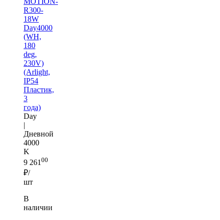
MOTION-
R300-
18W
Day4000
(WH,
180
deg,
230V)
(Arlight,
IP54
Пластик,
3
года)
Day
|
Дневной
4000
K
00
9 261
₽/
шт
В
наличии