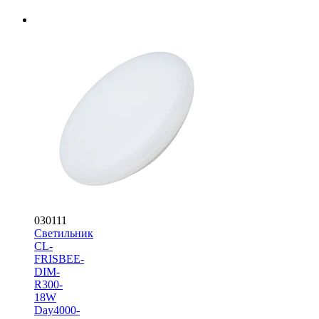
030111
Светильник
CL-
FRISBEE-
DIM-
R300-
18W
Day4000-