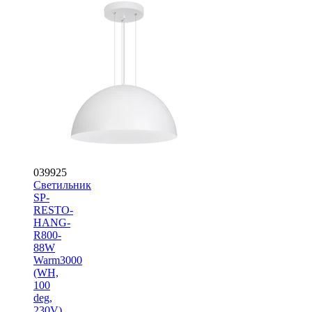
039925
Светильник
SP-
RESTO-
HANG-
R800-
88W
Warm3000
(WH,
100
deg,
230V)