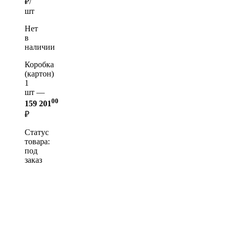
₽/
шт
Нет
в
наличии
Коробка
(картон)
1
шт —
00
159 201
₽
Статус
товара:
под
заказ