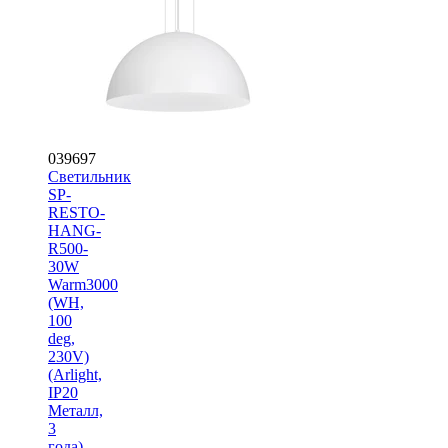
039697
Светильник
SP-
RESTO-
HANG-
R500-
30W
Warm3000
(WH,
100
deg,
230V)
(Arlight,
IP20
Металл,
3
года)