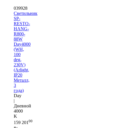
039928
Светильник
SP-
RESTO-
HANG-
R800-
88W
Day4000
(WH,
100
deg,
230V)
(Arlight,
IP20
Металл,
3
года)
Day
|
Дневной
4000
K
00
159 201