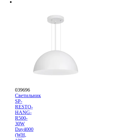
039696
Светильник
SP-
RESTO-
HANG-
R500-
30W
Day4000
(WH,