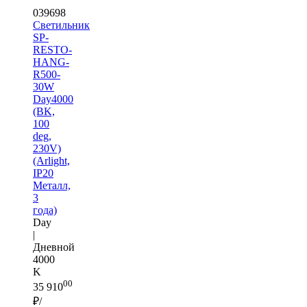
039698
Светильник
SP-
RESTO-
HANG-
R500-
30W
Day4000
(BK,
100
deg,
230V)
(Arlight,
IP20
Металл,
3
года)
Day
|
Дневной
4000
K
00
35 910
₽/