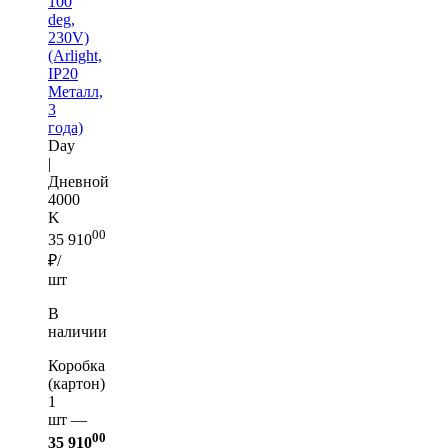
100
deg,
230V)
(Arlight,
IP20
Металл,
3
года)
Day
|
Дневной
4000
K
00
35 910
₽/
шт
В
наличии
Коробка
(картон)
1
шт —
00
35 910