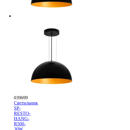
039699
Светильник
SP-
RESTO-
HANG-
R500-
30W