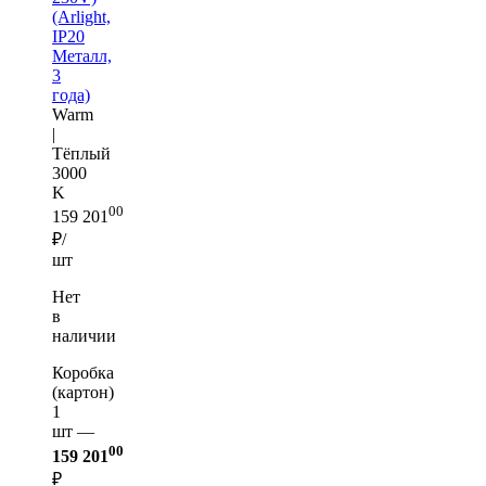
(Arlight,
IP20
Металл,
3
года)
Warm
|
Тёплый
3000
K
00
159 201
₽/
шт
Нет
в
наличии
Коробка
(картон)
1
шт —
00
159 201
₽