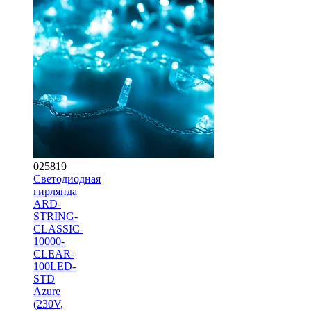
025819
Светодиодная
гирлянда
ARD-
STRING-
CLASSIC-
10000-
CLEAR-
100LED-
STD
Azure
(230V,