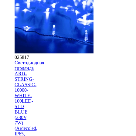
025817
Светодиодная
гирлянда
ARD-
STRING-
CLASSIC-
10000-
WHITE-
100LED-
STD
BLUE
(230V,
7W)
(Ardecoled,
IP65,