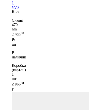
1
год)
Blue
|
Синий
470
nm
88
2 966
₽/
шт
В
наличии
Коробка
(картон)
1
шт —
88
2 966
₽