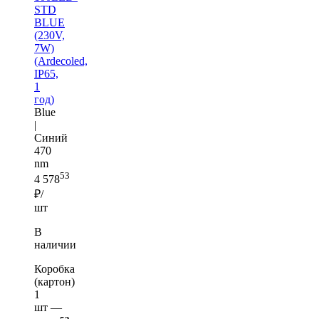
STD
BLUE
(230V,
7W)
(Ardecoled,
IP65,
1
год)
Blue
|
Синий
470
nm
53
4 578
₽/
шт
В
наличии
Коробка
(картон)
1
шт —