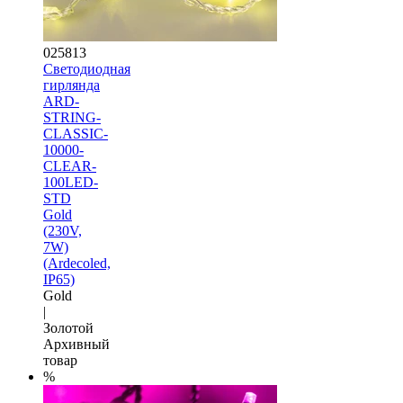
025813
Светодиодная
гирлянда
ARD-
STRING-
CLASSIC-
10000-
CLEAR-
100LED-
STD
Gold
(230V,
7W)
(Ardecoled,
IP65)
Gold
|
Золотой
Архивный
товар
%