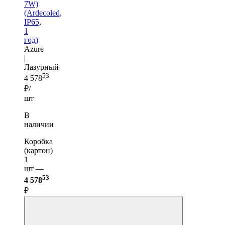
7W)
(Ardecoled,
IP65,
1
год)
Azure
|
Лазурный
53
4 578
₽/
шт
В
наличии
Коробка
(картон)
1
шт —
53
4 578
₽