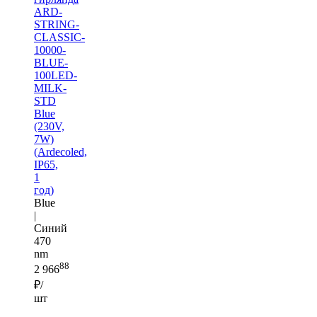
ARD-
STRING-
CLASSIC-
10000-
BLUE-
100LED-
MILK-
STD
Blue
(230V,
7W)
(Ardecoled,
IP65,
1
год)
Blue
|
Синий
470
nm
88
2 966
₽/
шт