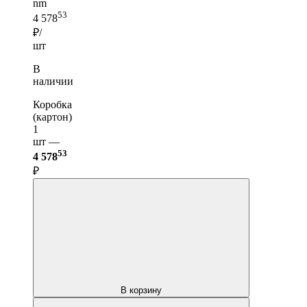
nm
53
4 578
₽/
шт
В
наличии
Коробка
(картон)
1
шт —
53
4 578
₽
В корзину