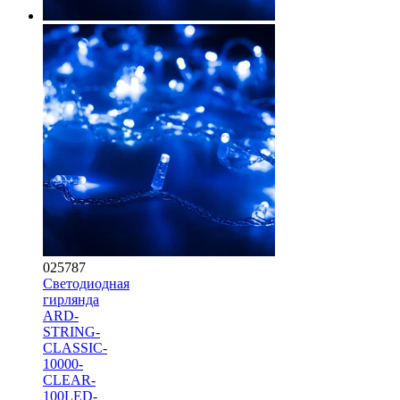
025787
Светодиодная
гирлянда
ARD-
STRING-
CLASSIC-
10000-
CLEAR-
100LED-