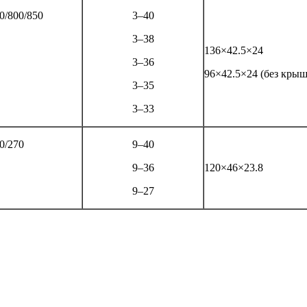
0/800/850
3–40
3–38
136×42.5×24
3–36
96×42.5×24 (без крыш
3–35
3–33
0/270
9–40
9–36
120×46×23.8
9–27