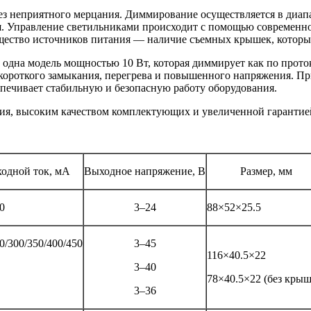
ез неприятного мерцания. Диммирование осуществляется в диапа
. Управление светильниками происходит с помощью современног
ущество источников питания — наличие съемных крышек, которы
и одна модель мощностью 10 Вт, которая диммирует как по прот
т короткого замыкания, перегрева и повышенного напряжения.
печивает стабильную и безопасную работу оборудования.
ия, высоким качеством комплектующих и увеличенной гарантией
одной ток, мА
Выходное напряжение, В
Размер, мм
0
3–24
88×52×25.5
0/300/350/400/450
3–45
116×40.5×22
3–40
78×40.5×22 (без крыш
3–36