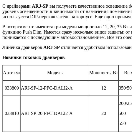
С драйверами
ARJ-SP
вы получаете качественное освещение б
уровень освещенности в зависимости от назначения помещения
используется DIP-переключатель на корпусе. Еще одно преим
В ассортименте имеются три модели мощностью 12, 20, 35 Вт 
функцию Push Dim. Имеется сразу несколько видов защиты: о
понижается с последующим автовосстановлением. Все это обес
Линейка драйверов
ARJ-SP
отличается удобством использован
Новинки токовых драйверов
Артикул
Модель
Мощность, Вт
Вых
033809
ARJ-SP-12-PFC-DALI2-A
12
350/50
200/25
033810
ARJ-SP-20-PFC-DALI2-A
20
500
550