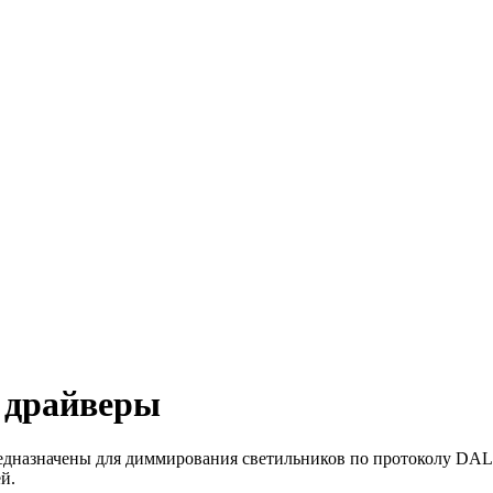
 драйверы
редназначены для диммирования светильников по протоколу DALI
й.